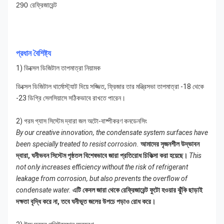
290 রেফ্রিজারেন্ট
প্রধান বৈশিষ্ট্য
1) ডিক্সেল ডিজিটাল তাপমাত্রা নিয়ামক
ডিক্সেল ডিজিটাল থার্মোস্ট্যাট দিয়ে সজ্জিত, ফ্রিজার তার মন্ত্রিসভা তাপমাত্রা -18 থেকে
-23 ডিগ্রি সেলসিয়াসে সঠিকভাবে রাখতে পারেন।
2) গরম গ্যাস সিস্টেম দ্বারা জল অটো-বাষ্পীকরণ কনডেনসিং
By our creative innovation, the condensate system surfaces have
been specially treated to resist corrosion.
আমাদের সৃজনশীল উদ্ভাবন
দ্বারা, ঘনীভবন সিস্টেম পৃষ্ঠতল বিশেষভাবে জারা প্রতিরোধ চিকিত্সা করা হয়েছে।
This
not only increases efficiency without the risk of refrigerant
leakage from corrosion, but also prevents the overflow of
condensate water.
এটি কেবল জারা থেকে রেফ্রিজারেন্ট ফুটো হওয়ার ঝুঁকি ছাড়াই
দক্ষতা বৃদ্ধি করে না, তবে ঘনীভূত জলের উপচে পড়াও রোধ করে।