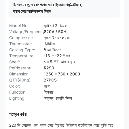
বিশেষভাবে তুলে ধরা:
গ্লাস ডোর ফ্রিজার মার্চেন্ডাইজার
,
গ্লাস ডোর মার্চেন্ডাইজার ফ্রিজ
Model No:
ম্যাক্সিমা 2 ডিএফ
Voltage/Frequency:
220V / 50H
Compressor:
প্লাগ-ইন এমব্রাকো
Thermostat:
ডিজিটাল
Cooling Type:
শীতল শীতলতা
Temperature:
-16 ~ -22 ° সেঃ
Shelf:
বেস 5 পিসি আপ বালুচর
Refrigerant:
R290
Dimension:
1250 * 730 * 2000
QTY(40hq):
27PCS
Color:
প্রথা
Function:
হিমাগার
Lighting:
উল্লম্ব এলইডি টিউব
পণ্যের বর্ণনা
220 ভি ভোল্টেজ খাড়া গ্লাস ডোর ফ্রিজার ডিজিটাল থার্মোস্ট্যাট এয়ার কুলিং আর