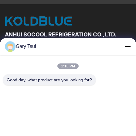
ANHUI SOCOOL REFRIGERATION CO., LTD.
Gary Tsui
দ্রুত লিঙ্ক
বাড়ি
পণ্য
1:10 PM
ভিডিও
আমাদের সম্পর্কে
কারখানা ভ্রমণ
মান নিয়ন্ত্রণ
Good day, what product are you looking for?
যোগাযোগ করুন
উদ্ধৃতির জন্য আবেদন
খবর
যোগাযোগ করুন
86-551-64287663
86-551-64287663
sales@sincool.net