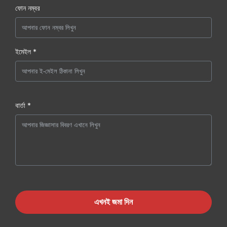
ফোন নম্বর
ইমেইল *
বার্তা *
এখনই জমা দিন