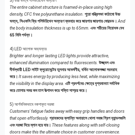
3) উচ্চ ঘনত্ব পলিউরেথেন অন্তরণ
The entire cabinet structure is foamed-in-place using high
density, CFC free polyurethane insulation.
পুরো মন্ত্রিসভা কাঠামো উচ্চ
ঘনত্ব, সিএফসি ফ্রি পলিউরিথেন অন্তরণ ব্যবহার করে জায়গায় জায়গায় ফোল্ডেড।
And
the body insulation thickness is up to 65mm.
এবং শরীরের নিরোধক বেধ
65 মিমি পর্যন্ত।
4) LED আলোক অভ্যন্তর
Brighter and longer lasting LED lights provide attractive,
enhanced illumination compared to fluorescents.
উজ্জ্বল এবং
দীর্ঘস্থায়ী LED লাইট ফ্লুরোসেন্টের তুলনায় আকর্ষণীয়, বর্ধিত আলোকসজ্জা সরবরাহ
করে।
It saves energy by producing less heat, while maximizing
the visibility in the display area.
এটি প্রদর্শনের ক্ষেত্রে দৃশ্যমানতা সর্বাধিক
করে তোলার সময় কম তাপ উত্পাদন করে শক্তি সাশ্রয় করে।
5) আর্গমনিকভাবে নকশাকৃত দরজা
Customers' fatigue fades away with easy grip handles and doors
that open effortlessly.
গ্রাহকদের ক্লান্তি অনায়াসে খোলা সহজ গ্রিপ হ্যান্ডলগুলি
এবং দরজা দিয়ে ম্লান হয়ে যায়।
These features along with self-closing
doors make this the ultimate choice in customer convenience.