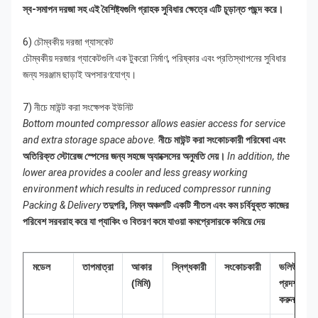
স্ব-সমাপন দরজা সহ এই বৈশিষ্ট্যগুলি গ্রাহক সুবিধার ক্ষেত্রে এটি চূড়ান্ত পছন্দ করে।
6) চৌম্বকীয় দরজা গ্যাসকেট
চৌম্বকীয় দরজার গ্যাকেটগুলি এক টুকরো নির্মাণ, পরিষ্কার এবং প্রতিস্থাপনের সুবিধার
জন্য সরঞ্জাম ছাড়াই অপসারণযোগ্য।
7) নীচে মাউন্ট করা সংক্ষেপক ইউনিট
Bottom mounted compressor allows easier access for service
and extra storage space above.
নীচে মাউন্ট করা সংকোচকারী পরিষেবা এবং
অতিরিক্ত স্টোরেজ স্পেসের জন্য সহজে অ্যাক্সেসের অনুমতি দেয়।
In addition, the
lower area provides a cooler and less greasy working
environment which results in reduced compressor running
Packing & Delivery
তদুপরি, নিম্ন অঞ্চলটি একটি শীতল এবং কম চর্বিযুক্ত কাজের
পরিবেশ সরবরাহ করে যা প্যাকিং ও বিতরণ কমে যাওয়া কমপ্রেসারকে কমিয়ে দেয়
মডেল
তাপমাত্রা
আকার
স্নিগ্ধকারী
সংকোচকারী
ভলিউম
(মিমি)
প্রদর্শন
করুন