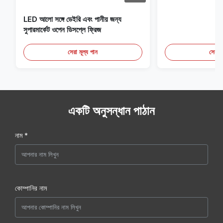
LED আলো সঙ্গে ডেইরি এবং পানীয় জন্য
সুপারমার্কেট ওপেন ডিসপ্লে ফ্রিজ
সেরা মূল্য পান
সেরা ম
একটি অনুসন্ধান পাঠান
নাম *
কোম্পানির নাম