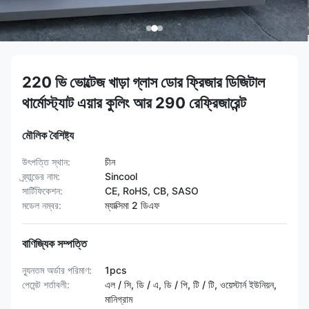
220 ভি ভোল্টেজ খাড়া গ্লাস ডোর ফ্রিজার ডিজিটাল
থার্মোস্ট্যাট এয়ার কুলিং আর 290 রেফ্রিজারেন্ট
মৌলিক বৈশিষ্ট্য
উৎপত্তি স্থান:
চীন
ব্র্যান্ডের নাম:
Sincool
সার্টিফিকেশন:
CE, RoHS, CB, SASO
মডেল নম্বর:
ম্যাক্সিমা 2 ডিএফ
বাণিজ্যিক সম্পত্তি
ন্যূনতম অর্ডার পরিমাণ:
1pcs
পেমেন্ট শর্তাবলী:
এল / সি, ডি / এ, ডি / পি, টি / টি, ওয়েস্টার্ন ইউনিয়ন,
মানিগ্রাম