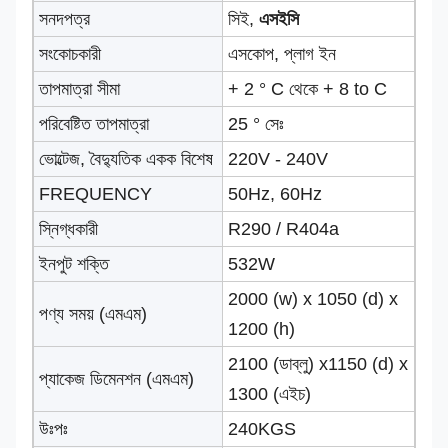
সনদপত্র
সিই,
এসইসি
সংকোচকারী
এসকোপ, প্লাগ ইন
তাপমাত্রা সীমা
+ 2 ° C থেকে + 8 to C
পরিবেষ্টিত তাপমাত্রা
25 ° সেঃ
ভোল্টেজ, বৈদ্যুতিক একক বিশেষ
220V - 240V
FREQUENCY
50Hz, 60Hz
স্নিগ্ধকারী
R290 / R404a
ইনপুট শক্তি
532W
2000 (w) x 1050 (d) x
পণ্য সময় (এমএম)
1200 (h)
2100 (ডাব্লু) x1150 (d) x
প্যাকেজ ডিমেনশন (এমএম)
1300 (এইচ)
উঃপঃ
240KGS