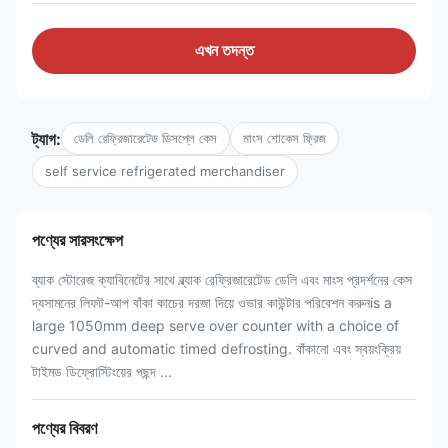
এখন তদন্ত
ট্যাগ:
ডেলি রেফ্রিজারেটেড ডিসপ্লে কেস
মাংস শোকেস ফ্রিজ
self service refrigerated merchandiser
পণ্যের সারসংক্ষেপ
ব্যাক স্টোরেজ ক্যাবিনেটের সাথে ব্ল্যাক রেফ্রিজারেটেড ডেলি এবং মাংস প্রদর্শনের কেস
দ্যসামনের লিফট-আপ বাঁকা কাচের দরজা দিয়ে ওভার কাউন্টার পরিবেশন করুনis a
large 1050mm deep serve over counter with a choice of
curved and automatic timed defrosting. বাঁকানো এবং স্বয়ংক্রিয়
টাইমড ডিফ্রোস্টিংয়ের পছন্দ ...
পণ্যের বিবরণ