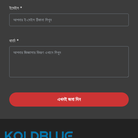
ইমেইল *
বার্তা *
এখনই জমা দিন