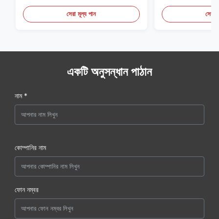
সেরা মূল্য পান
সেরা ম
একটি অনুসন্ধান পাঠান
নাম *
কোম্পানির নাম
ফোন নম্বর