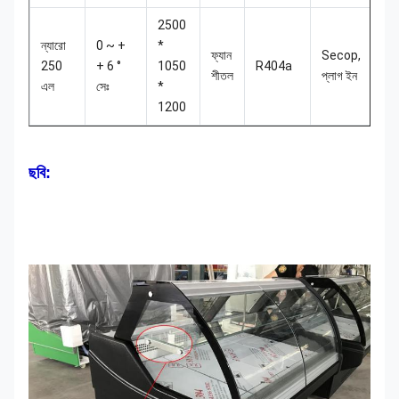
2500
ন্যারো
0 ~ +
*
ফ্যান
Secop,
250
+ 6 °
1050
R404a
1
শীতল
প্লাগ ইন
এল
সেঃ
*
1200
ছবি: