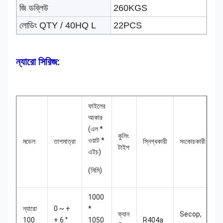
জি ডব্লিউ
260KGS
লোডিং QTY / 40HQ L
22PCS
ন্যারো সিরিজ:
ফাইলের
আকার
(এল *
কুলিং
Q
ওয়াট *
মডেল
তাপমাত্রা
স্নিগ্ধকারী
সংকোচকারী
টাইপ
4
এইচ)
(মিমি)
1000
ন্যারো
0 ~ +
*
ফ্যান
Secop,
100
+ 6 °
1050
R404a
4