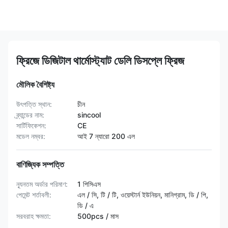
ফ্রিজে ডিজিটাল থার্মোস্ট্যাট ডেলি ডিসপ্লে ফ্রিজ
মৌলিক বৈশিষ্ট্য
উৎপত্তি স্থান:
চীন
ব্র্যান্ডের নাম:
sincool
সার্টিফিকেশন:
CE
মডেল নম্বর:
আই 7 ন্যারো 200 এল
বাণিজ্যিক সম্পত্তি
ন্যূনতম অর্ডার পরিমাণ:
1 পিসিএস
পেমেন্ট শর্তাবলী:
এল / সি, টি / টি, ওয়েস্টার্ন ইউনিয়ন, মানিগ্রাম, ডি / পি,
ডি / এ
সরবরাহ ক্ষমতা:
500pcs / মাস