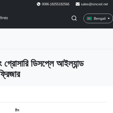
0086-18255182566
sales@sincool.net
ভিআর
Bengali
িং গ্রোসারি ডিসপ্লে আইল্যান্ড
 ফ্রিজার
চীন