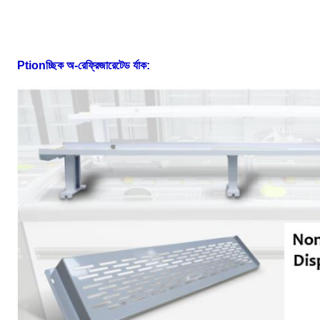
Ptionচ্ছিক অ-রেফ্রিজারেটেড র্যাক: