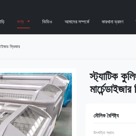
াড়ি
পণ্য
ভিডিও
আমাদের সম্পর্কে
কারখানা ভ্রমণ
্ডাইজার ফ্রিজার
স্ট্যাটিক কুল
মার্চেন্ডাইজার
মৌলিক বৈশিষ্ট্য
উৎপত্তি স্থান: