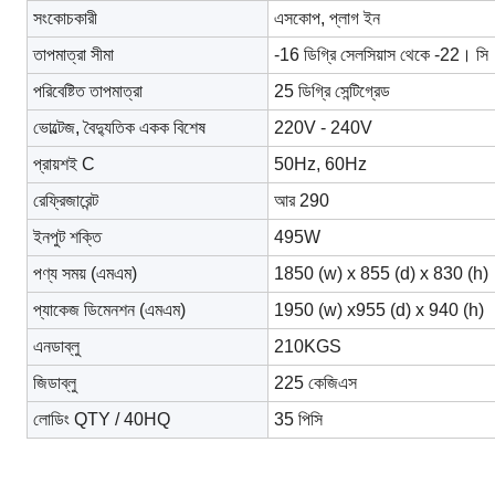
সংকোচকারী
এসকোপ, প্লাগ ইন
তাপমাত্রা সীমা
-16 ডিগ্রি সেলসিয়াস থেকে -22
। সি
পরিবেষ্টিত তাপমাত্রা
25 ডিগ্রি সেন্টিগ্রেড
ভোল্টেজ, বৈদ্যুতিক একক বিশেষ
220V - 240V
প্রায়শই C
50Hz, 60Hz
রেফ্রিজারেন্ট
আর 290
ইনপুট শক্তি
495W
পণ্য সময় (এমএম)
1850 (w) x 855 (d) x 830 (h)
প্যাকেজ ডিমেনশন (এমএম)
1950 (w) x955 (d) x 940 (h)
এনডাব্লু
210KGS
জিডাব্লু
225 কেজিএস
লোডিং QTY / 40HQ
35 পিসি