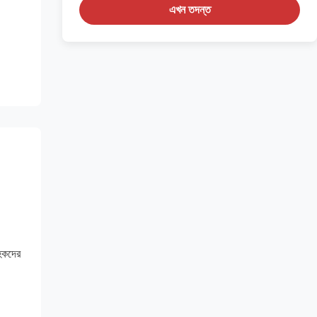
এখন তদন্ত
াহকদের