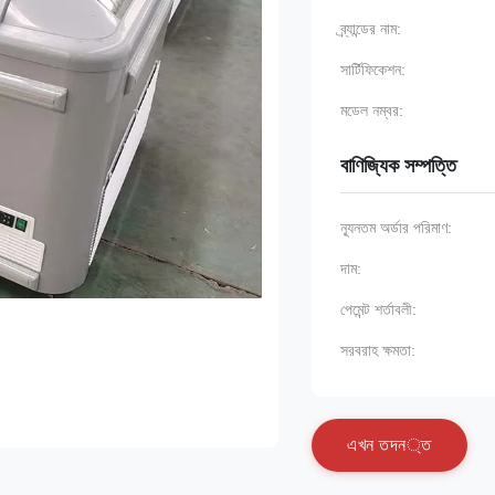
ব্র্যান্ডের নাম:
সার্টিফিকেশন:
মডেল নম্বর:
বাণিজ্যিক সম্পত্তি
ন্যূনতম অর্ডার পরিমাণ:
দাম:
পেমেন্ট শর্তাবলী:
সরবরাহ ক্ষমতা:
এ
খ
ন
ত
দ
ন
্
ত