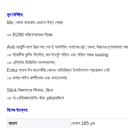
মূল বৈশিষ্ট্য:
Idsাকনা অবরোধ এড়াতে উষ্ণ ফ্রেম
⇒ R290 পরিবেশবান্ধব ফ্রিজ
Anti অ্যান্টি-ফাগ ফিল্ম সহ লো-ই স্লাইডিং গ্লাসের idাকনা, উচ্চতর দৃশ্যমানতা সর
⇒ স্ট্যাটিক কুলিং সিস্টেম, কম ইনপুট শক্তি এবং শক্তি সঞ্চয় saving
⇒ এলিটেক ডিজিটাল তাপস্থাপক;
Extra প্লাগ-ইন মডেলটির কোনও অতিরিক্ত ইনস্টলেশন প্রয়োজন নেই
⇒ কপার পাইপ বাষ্পীভবন এবং কনডেনসার
Stick বিজ্ঞাপনের স্টিকার: .চ্ছিক
⇒ অ-রেফ্রিজারেটেড র্যাক: ptionচ্ছিক
বিশেষ উল্লেখ:
মডেল
ভেনাস 185 এন্ড