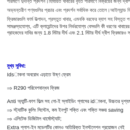
পরিমাণে দুর্দান্ত প্রদর্শন।হিমায়িত খাবারের বৃহত পরিমাণে বিক্রয়ের জন্য দ্
অভ্যন্তরীণ পণ্যগুলির প্রচার এবং প্রদর্শন সর্বাধিক করে তোলে।আইল্যান্ড 
ফ্রিজারগুলি ফার্ম উত্পাদন, প্রস্তুত খাবার, এমনকি বরফের ব্যাগ সহ বিস্তৃত 
সামঞ্জস্যযোগ্য, এটি ক্লায়েন্টদের উপর নির্ভরযোগ্য বেসগুলি কী ধরণের খাবার
গ্রাহকদের দাবির জন্য 1.8 মিটার দীর্ঘ এবং 2.1 মিটার দীর্ঘ দ্বীপ ফ্রিজার
মুখ্য সুবিধা:
Idsাকনা অবরোধ এড়াতে উষ্ণ ফ্রেম
⇒ R290 পরিবেশবান্ধব ফ্রিজ
Anti অ্যান্টি-ফাগ ফিল্ম সহ লো-ই স্লাইডিং গ্লাসের idাকনা, উচ্চতর দৃশ্
⇒ স্ট্যাটিক কুলিং সিস্টেম, কম ইনপুট শক্তি এবং শক্তি সঞ্চয় saving
⇒
এলিটেক ডিজিটাল থার্মোস্ট্যাট;
Extra প্লাগ-ইন মডেলটির কোনও অতিরিক্ত ইনস্টলেশন প্রয়োজন নেই