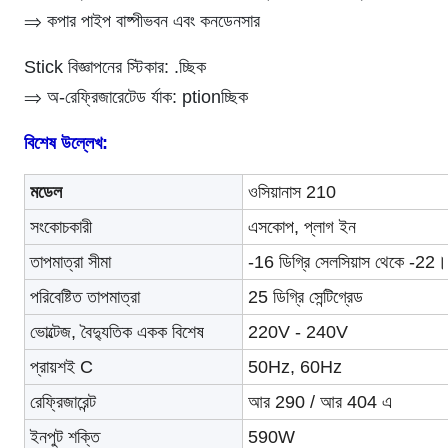
⇒ কপার পাইপ বাষ্পীভবন এবং কনডেনসার
Stick বিজ্ঞাপনের স্টিকার: .চ্ছিক
⇒
অ-রেফ্রিজারেটেড র্যাক: ptionচ্ছিক
বিশেষ উল্লেখ:
মডেল
ওসিয়ানাস 210
সংকোচকারী
এসকোপ, প্লাগ ইন
তাপমাত্রা সীমা
-16 ডিগ্রি সেলসিয়াস থেকে -22
।
পরিবেষ্টিত তাপমাত্রা
25 ডিগ্রি সেন্টিগ্রেড
ভোল্টেজ, বৈদ্যুতিক একক বিশেষ
220V - 240V
প্রায়শই C
50Hz, 60Hz
রেফ্রিজারেন্ট
আর 290 / আর 404 এ
ইনপুট শক্তি
590W