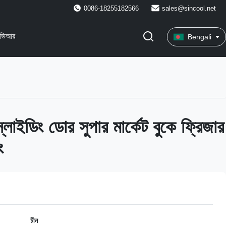
0086-18255182566
sales@sincool.net
ভিআর
Bengali
লাইডিং ডোর সুপার মার্কেট বুকে ফ্রিজার
ং
চীন