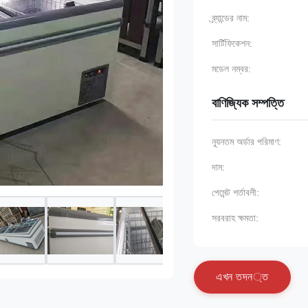
ব্র্যান্ডের নাম:
সার্টিফিকেশন:
মডেল নম্বর:
বাণিজ্যিক সম্পত্তি
ন্যূনতম অর্ডার পরিমাণ:
দাম:
পেমেন্ট শর্তাবলী:
সরবরাহ ক্ষমতা:
এ
খ
ন
ত
দ
ন
্
ত