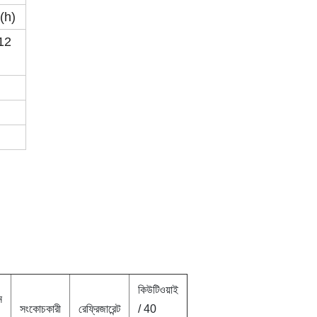
(h)
912
কিউটিওয়াই
ন
সংকোচকারী
রেফ্রিজারেন্ট
/ 40