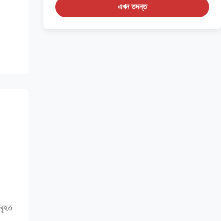
এখন তদন্ত
 বৃহত