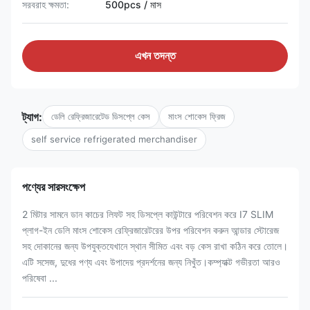
সরবরাহ ক্ষমতা:
500pcs / মাস
এখন তদন্ত
ট্যাগ:
ডেলি রেফ্রিজারেটেড ডিসপ্লে কেস
মাংস শোকেস ফ্রিজ
self service refrigerated merchandiser
পণ্যের সারসংক্ষেপ
2 মিটার সামনে ডান কাচের লিফট সহ ডিসপ্লে কাউন্টারে পরিবেশন করে I7 SLIM
প্লাগ-ইন ডেলি মাংস শোকেস রেফ্রিজারেটরের উপর পরিবেশন করুন আন্ডার স্টোরেজ
সহ দোকানের জন্য উপযুক্তযেখানে স্থান সীমিত এবং বড় কেস রাখা কঠিন করে তোলে।
এটি সসেজ, দুধের পণ্য এবং উপাদেয় প্রদর্শনের জন্য নিখুঁত।কম্প্যাক্ট গভীরতা আরও
পরিষেবা ...