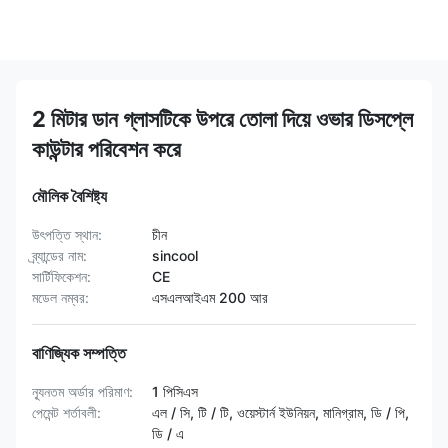
2 মিটার ডান গ্লাসটিকে উপরে তোলা দিয়ে ওভার ডিসপ্লে
কাউন্টার পরিবেশন করে
মৌলিক বৈশিষ্ট্য
উৎপত্তি স্থান:
চীন
ব্র্যান্ডের নাম:
sincool
সার্টিফিকেশন:
CE
মডেল নম্বর:
এসএলআইএম 200 আর
বাণিজ্যিক সম্পত্তি
ন্যূনতম অর্ডার পরিমাণ:
1 পিসিএস
পেমেন্ট শর্তাবলী:
এল / সি, টি / টি, ওয়েস্টার্ন ইউনিয়ন, মানিগ্রাম, ডি / পি,
ডি / এ