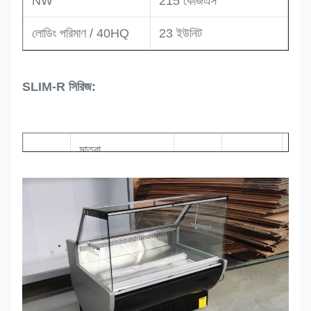
NW
215 কেজিএস
লোডিং পরিমাণ / 40HQ
23 ইউনিট
SLIM-R সিরিজ:
মাত্রা
হিমায
মডেল
অস্থায়ী
সংকোচকারী
(W*D*H)
প্রক
0
SLIM
1000*900*1200
ফ্যা
~+6।
Secop
100R
মিমি
কুলিং
সে
0
SLIM
1300*900*1200
ফ্যা