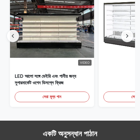
VIDEO
LED আলো সঙ্গে ডেইরি এবং পানীয় জন্য
সুপারমার্কেট ওপেন ডিসপ্লে ফ্রিজ
সেরা মূল্য পান
সেরা ম
একটি অনুসন্ধান পাঠান