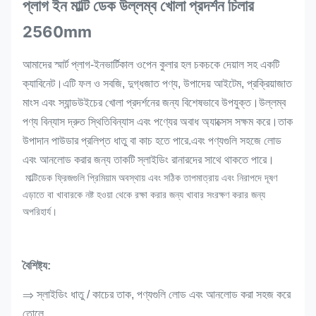
প্লাগ ইন মাল্টি ডেক উল্লম্ব খোলা প্রদর্শন চিলার
2560mm
আমাদের স্মার্ট প্লাগ-ইনভার্টিকাল ওপেন কুলার হল চকচকে দেয়াল সহ একটি
ক্যাবিনেট।এটি ফল ও সবজি, দুগ্ধজাত পণ্য, উপাদেয় আইটেম, প্রক্রিয়াজাত
মাংস এবং স্যান্ডউইচের খোলা প্রদর্শনের জন্য বিশেষভাবে উপযুক্ত।উল্লম্ব
পণ্য বিন্যাস দ্রুত স্থিতিবিন্যাস এবং পণ্যের অবাধ অ্যাক্সেস সক্ষম করে।
তাক
উপাদান পাউডার প্রলিপ্ত ধাতু বা কাচ হতে পারে.এবং পণ্যগুলি সহজে লোড
এবং আনলোড করার জন্য তাকটি স্লাইডিং রানারদের সাথে থাকতে পারে।
মাল্টিডেক ফ্রিজগুলি প্রিমিয়াম অবস্থায় এবং সঠিক তাপমাত্রায় এবং নিরাপদে দূষণ
এড়াতে বা খাবারকে নষ্ট হওয়া থেকে রক্ষা করার জন্য খাবার সংরক্ষণ করার জন্য
অপরিহার্য।
বৈশিষ্ট্য:
⇒ স্লাইডিং ধাতু / কাচের তাক, পণ্যগুলি লোড এবং আনলোড করা সহজ করে
তোলে