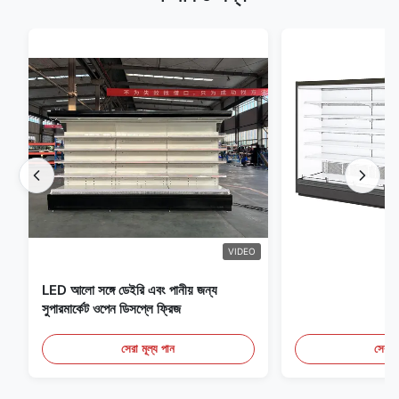
VIDEO
LED আলো সঙ্গে ডেইরি এবং পানীয় জন্য
সুপারমার্কেট ওপেন ডিসপ্লে ফ্রিজ
সেরা মূল্য পান
সেরা ম