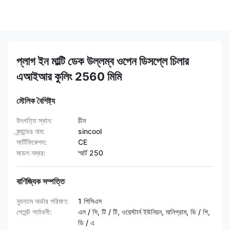
প্লাগ ইন মাল্টি ডেক উল্লম্ব ওপেন ডিসপ্লে চিলার
এআইআর কুলিং 2560 মিমি
মৌলিক বৈশিষ্ট্য
উৎপত্তি স্থান:
চীন
ব্র্যান্ডের নাম:
sincool
সার্টিফিকেশন:
CE
মডেল নম্বর:
স্মার্ট 250
বাণিজ্যিক সম্পত্তি
ন্যূনতম অর্ডার পরিমাণ:
1 পিসিএস
পেমেন্ট শর্তাবলী:
এল / সি, টি / টি, ওয়েস্টার্ন ইউনিয়ন, মানিগ্রাম, ডি / পি,
ডি / এ