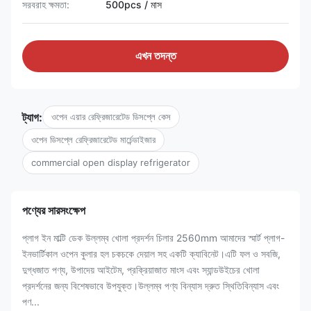
সরবরাহ ক্ষমতা:
500pcs / মাস
এখন তদন্ত
ট্যাগ:
ওপেন এয়ার রেফ্রিজারেটেড ডিসপ্লে কেস
ওপেন ডিসপ্লে রেফ্রিজারেটেড মার্চেন্ডাইজার
commercial open display refrigerator
পণ্যের সারসংক্ষেপ
প্লাগ ইন মাল্টি ডেক উল্লম্ব খোলা প্রদর্শন চিলার 2560mm আমাদের স্মার্ট প্লাগ-
ইনভার্টিকাল ওপেন কুলার হল চকচকে দেয়াল সহ একটি ক্যাবিনেট।এটি ফল ও সবজি,
দুগ্ধজাত পণ্য, উপাদেয় আইটেম, প্রক্রিয়াজাত মাংস এবং স্যান্ডউইচের খোলা
প্রদর্শনের জন্য বিশেষভাবে উপযুক্ত।উল্লম্ব পণ্য বিন্যাস দ্রুত স্থিতিবিন্যাস এবং
পণ...