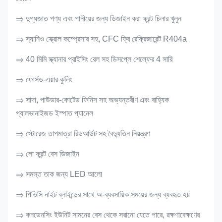
⇒ দুগ্ধজাত পণ্য এবং পানীয়ের জন্য ডিজাইন করা ফ্রন্ট চিলার খুলুন
⇒ স্যানিও স্ক্রোল কম্প্রেসার সহ, CFC ফ্রি রেফ্রিজারেন্ট R404a
⇒ 40 মিমি স্ক্যানার প্রাইসিং রেল সহ ডিসপ্লে শেল্ফের 4 সারি
⇒ ফোর্সড-এয়ার কুলিং
⇒ সাদা, পাউডার-কোটেড ফিনিস সহ অভ্যন্তরীণ এবং বাহ্যিক
গ্যালভানাইজড ইস্পাত প্যানেল
⇒ স্টোরেজ তাপমাত্রা রিডআউট সহ বৈদ্যুতিন নিয়ন্ত্রণ
⇒ লো ফ্রন্ট বেস ডিজাইন
⇒ সমস্ত তাক জন্য LED আলো
⇒ পিভিসি নাইট ব্লাইন্ডের সাথে অ-ব্যবসায়িক সময়ের জন্য ব্যবহৃত হয়
⇒ কনডেনসিং ইউনিট সামনের বেস থেকে সরানো যেতে পারে, রক্ষণাবেক্ষণের