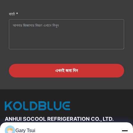
বার্তা *
এখনই জমা দিন
ANHUI SOCOOL REFRIGERATION CO., LTD.
Gary Tsui
দ্রুত লিঙ্ক