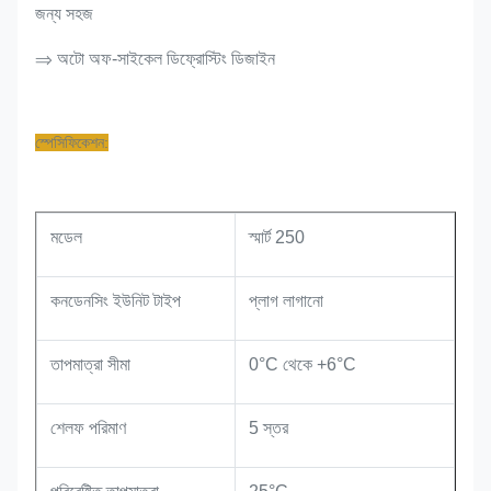
জন্য সহজ
⇒ অটো অফ-সাইকেল ডিফ্রোস্টিং ডিজাইন
স্পেসিফিকেশন:
মডেল
স্মার্ট 250
কনডেনসিং ইউনিট টাইপ
প্লাগ লাগানো
তাপমাত্রা সীমা
0°C থেকে +6°C
শেলফ পরিমাণ
5 স্তর