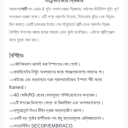
মার্চেন্ডাইজার ফ্রিজার
আমাদের
স্মার্ট
পেন এয়ার 4 সুইং গ্লাস দরজা ফ্রিজার, সর্বশেষ স্টাইলিশ সুইং পূর্ণ
সংস্করণ দরজা সঙ্গে। এটি পণ্য প্রদর্শন উন্নত, টার্নওভার বৃদ্ধি এবং বিদ্যুৎ
বিল কমাতে একটি চমৎকার উপায়।সব স্ট্যান্ডার্ড মাল্টি-ডেক প্রদর্শন ফ্রিজ
বৈশিষ্ট্য উপলব্ধ বজায় রাখার সময়যা এখন খুবই জনপ্রিয়। এটাকে মাল্টিপ্লেক্স
ভাবে যুক্ত করা যায়।
বৈশিষ্ট্যঃ
⇒
কৌণিকভাবে ঝালাই করা ইস্পাতের বেস প্লেট।
⇒
ক্যাবিনেটের নিখুঁত অবস্থানের জন্য সামঞ্জস্যযোগ্য সামনের পা।
⇒
বাইরের এবং অভ্যন্তর গরম গ্যালভানাইজড ইস্পাত শীট মধ্যে
framed।
⇒
40 কেজি/মি3 বেধের ফোমযুক্ত পলিউরেথেনের অন্তরক।
⇒
৫টি উপরের ডিসপ্লে শেল্ফ যা রিভার্সিবল এবং অপসারণযোগ্য।
⇒
ফ্লুরোসেন্ট নিওন টিউব দ্বারা অভ্যন্তরীণ আলো।
⇒
একটি বড় পৃষ্ঠের বাষ্পীভবন সহ বায়ু বাধ্যতামূলক রেফ্রিজারেশন।
⇒
অন্তর্নির্মিত SECOP/EMBRACO.