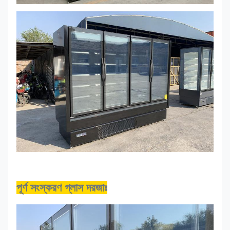
পূর্ণ সংস্করণ গ্লাস দরজাঃ