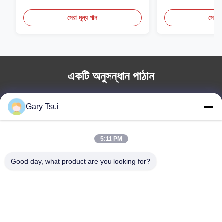
সেরা মূল্য পান
সেরা ম
একটি অনুসন্ধান পাঠান
নাম *
Gary Tsui
5:11 PM
কোম্পানির নাম
Good day, what product are you looking for?
ফোন নম্বর