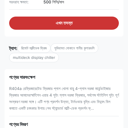
সরবরাহ ক্ষমতা:
500 পিসি/মাস
এখন তদন্ত
ট্যাগ:
রিমোট মাল্টিডেক ফ্রিজ
সুবিধামত দোকানে পানীয় কুলারগুলি
multideck display chiller
পণ্যের সারসংক্ষেপ
R404a রেফ্রিজারেটেড ফ্রিজার প্লাগ খোলা বায়ু 4-গ্লাস দরজা মার্চেন্ডাইজার
ফ্রিজার আমাদেরস্মার্টপেন এয়ার 4 সুইং গ্লাস দরজা ফ্রিজার, সর্বশেষ স্টাইলিশ সুইং পূর্ণ
সংস্করণ দরজা সঙ্গে। এটি পণ্য প্রদর্শন উন্নত, টার্নওভার বৃদ্ধি এবং বিদ্যুৎ বিল
কমাতে একটি চমৎকার উপায়।সব স্ট্যান্ডার্ড মাল্টি-ডেক প্রদর্শন ফ্...
পণ্যের বিবরণ