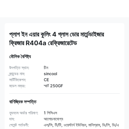
প্লাগ ইন এয়ার কুলিং 4 গ্লাস ডোর মার্চেন্ডাইজার
ফ্রিজার R404a রেফ্রিজারেটেড
মৌলিক বৈশিষ্ট্য
উৎপত্তি স্থান:
চীন
ব্র্যান্ডের নাম:
sincool
সার্টিফিকেশন:
CE
মডেল নম্বর:
স্মার্ট 250GF
বাণিজ্যিক সম্পত্তি
ন্যূনতম অর্ডার পরিমাণ:
1 পিসিএস
দাম:
আলোচনাযোগ্য
পেমেন্ট শর্তাবলী:
এল/সি, টি/টি, ওয়েস্টার্ন ইউনিয়ন, মানিগ্রাম, ডি/পি, ডি/এ