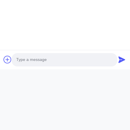
ইমেইল *
বার্তা *
Photo
এখনই জমা দিন
Video Call
Audio Call