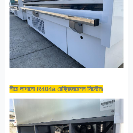
নীচে লাগানো R404a রেফ্রিজারেশন সিস্টেমঃ