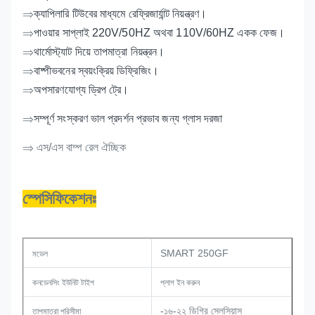
⇒
ক্যাপিলারি টিউবের মাধ্যমে রেফ্রিজার্যান্ট নিয়ন্ত্রণ।
⇒
পাওয়ার সাপ্লাই 220V/50HZ অথবা 110V/60HZ একক ফেজ।
⇒
থার্মোস্ট্যাট দিয়ে তাপমাত্রা নিয়ন্ত্রন।
⇒
বাষ্পীভবনের স্বয়ংক্রিয় ডিফ্রিজিং।
⇒
অপসারণযোগ্য ড্রিপ ট্রে।
⇒
সম্পূর্ণ সংস্করণ ভাল প্রদর্শন প্রভাব জন্য গ্লাস দরজা
⇒ এস/এস বাম্প রেল ঐচ্ছিক
স্পেসিফিকেশনঃ
SMART 250GF
মডেল
কনডেনসিং ইউনিট টাইপ
প্লাগ ইন করুন
-১৬-২২ ডিগ্রি সেলসিয়াস
তাপমাত্রা পরিসীমা