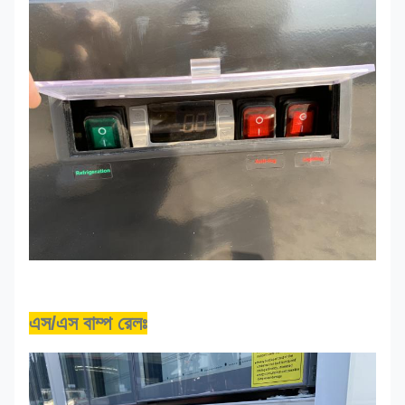
এস/এস বাম্প রেলঃ