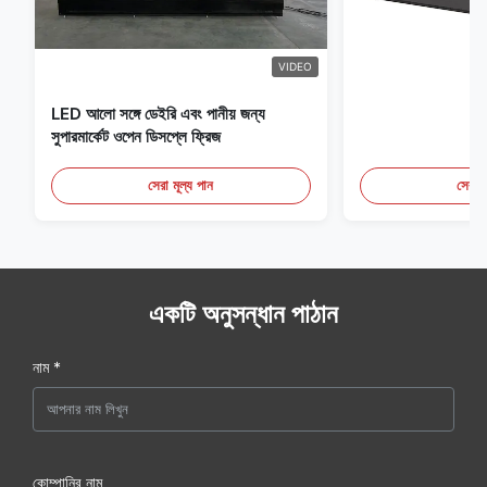
VIDEO
LED আলো সঙ্গে ডেইরি এবং পানীয় জন্য
সুপারমার্কেট ওপেন ডিসপ্লে ফ্রিজ
সেরা মূল্য পান
সেরা ম
একটি অনুসন্ধান পাঠান
নাম *
কোম্পানির নাম