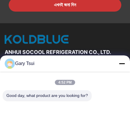
এখনই জমা দিন
ANHUI SOCOOL REFRIGERATION CO., LTD.
Gary Tsui
দ্রুত লিঙ্ক
বাড়ি
পণ্য
4:52 PM
ভিডিও
আমাদের সম্পর্কে
কারখানা ভ্রমণ
মান নিয়ন্ত্রণ
Good day, what product are you looking for?
যোগাযোগ করুন
উদ্ধৃতির জন্য আবেদন
খবর
যোগাযোগ করুন
86-551-64287663