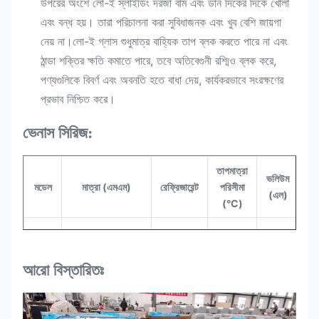
উপরের অংশে লো-ই স্লাইডিং দরজা বাম এবং ডান দিকের দিকে খোলা
এবং বন্ধ হয়। তারা পরিচালনা করা সুবিধাজনক এবং খুব বেশি জায়গা
নেয় না।লো-ই গ্লাস শুধুমাত্র বাহ্যিক তাপ ব্লক করতে পারে না এবং
ঠান্ডা শক্তির ক্ষতি কমাতে পারে, তবে অতিবেগুনী রশ্মিও ব্লক করে,
পণ্যগুলিকে বিবর্ণ এবং অবনতি হতে বাধা দেয়, কার্যকরভাবে সংরক্ষণের
প্রভাব নিশ্চিত করে।
ভেনাস সিরিজ:
তাপমাত্রা
ভলিউম
রেফ
মডেল
মাত্রা (এমএম)
রেফ্রিজারেন্ট
পরিসীমা
(এল)
(°C)
ভেনাস
স্ট
2100*855*830
R290
-১৬-২২
900
২১০
আরো বিস্তারিতঃ
ভেনাস
স্ট
২৫০০*৮৫৫*৮৩০
R290
-১৬-২২
1050
২৫০