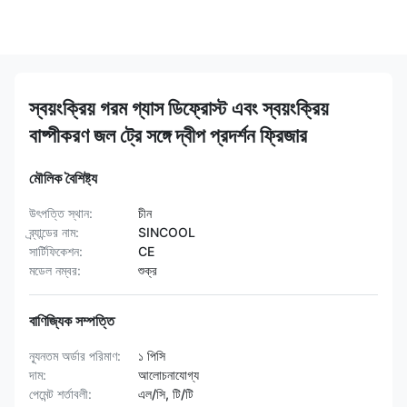
স্বয়ংক্রিয় গরম গ্যাস ডিফ্রোস্ট এবং স্বয়ংক্রিয়
বাষ্পীকরণ জল ট্রে সঙ্গে দ্বীপ প্রদর্শন ফ্রিজার
মৌলিক বৈশিষ্ট্য
উৎপত্তি স্থান:
চীন
ব্র্যান্ডের নাম:
SINCOOL
সার্টিফিকেশন:
CE
মডেল নম্বর:
শুক্র
বাণিজ্যিক সম্পত্তি
ন্যূনতম অর্ডার পরিমাণ:
১ পিসি
দাম:
আলোচনাযোগ্য
পেমেন্ট শর্তাবলী:
এল/সি, টি/টি