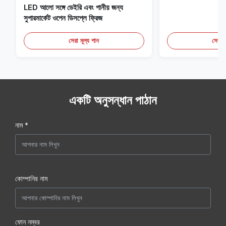
LED আলো সঙ্গে ডেইরি এবং পানীয় জন্য
সুপারমার্কেট ওপেন ডিসপ্লে ফ্রিজ
সেরা মূল্য পান
সেরা ম
একটি অনুসন্ধান পাঠান
নাম *
কোম্পানির নাম
ফোন নম্বর