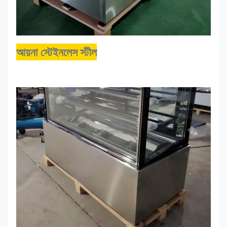
আয়না স্টেইনলেস স্টীল