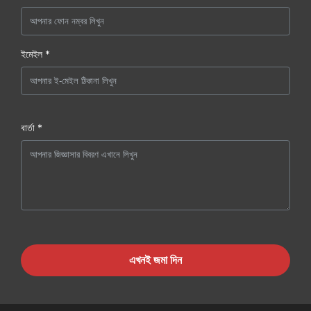
ইমেইল *
বার্তা *
এখনই জমা দিন