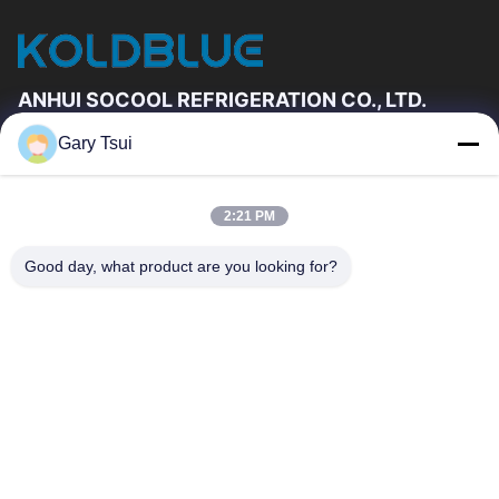
ANHUI SOCOOL REFRIGERATION CO., LTD.
Gary Tsui
দ্রুত লিঙ্ক
বাড়ি
পণ্য
2:21 PM
ভিডিও
আমাদের সম্পর্কে
কারখানা ভ্রমণ
মান নিয়ন্ত্রণ
Good day, what product are you looking for?
যোগাযোগ করুন
উদ্ধৃতির জন্য আবেদন
খবর
যোগাযোগ করুন
86-551-64287663
86-551-64287663
sales@sincool.net