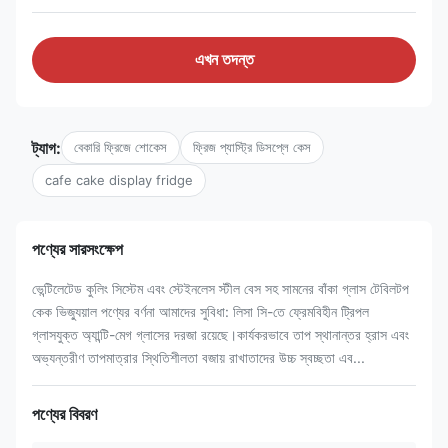
এখন তদন্ত
ট্যাগ:
বেকারি ফ্রিজে শোকেস
ফ্রিজ প্যাস্ট্রি ডিসপ্লে কেস
cafe cake display fridge
পণ্যের সারসংক্ষেপ
ভেন্টিলেটেড কুলিং সিস্টেম এবং স্টেইনলেস স্টীল বেস সহ সামনের বাঁকা গ্লাস টেবিলটপ
কেক ভিজ্যুয়াল পণ্যের বর্ণনা আমাদের সুবিধা: লিসা সি-তে ফ্রেমবিহীন ট্রিপল
গ্লাসযুক্ত অ্যান্টি-মেগ গ্লাসের দরজা রয়েছে।কার্যকরভাবে তাপ স্থানান্তর হ্রাস এবং
অভ্যন্তরীণ তাপমাত্রার স্থিতিশীলতা বজায় রাখাতাদের উচ্চ স্বচ্ছতা এব...
পণ্যের বিবরণ