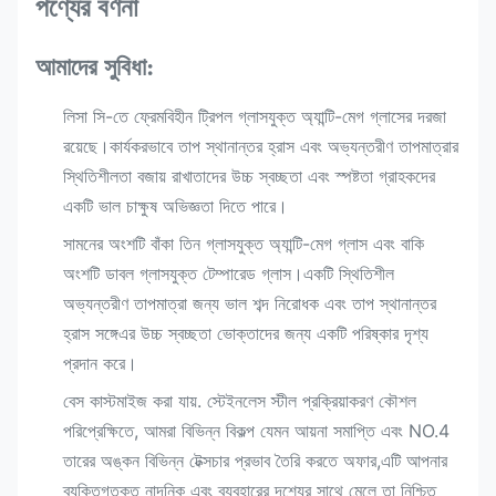
পণ্যের বর্ণনা
আমাদের সুবিধা:
লিসা সি-তে ফ্রেমবিহীন ট্রিপল গ্লাসযুক্ত অ্যান্টি-মেগ গ্লাসের দরজা
রয়েছে।কার্যকরভাবে তাপ স্থানান্তর হ্রাস এবং অভ্যন্তরীণ তাপমাত্রার
স্থিতিশীলতা বজায় রাখাতাদের উচ্চ স্বচ্ছতা এবং স্পষ্টতা গ্রাহকদের
একটি ভাল চাক্ষুষ অভিজ্ঞতা দিতে পারে।
সামনের অংশটি বাঁকা তিন গ্লাসযুক্ত অ্যান্টি-মেগ গ্লাস এবং বাকি
অংশটি ডাবল গ্লাসযুক্ত টেম্পারেড গ্লাস।একটি স্থিতিশীল
অভ্যন্তরীণ তাপমাত্রা জন্য ভাল শব্দ নিরোধক এবং তাপ স্থানান্তর
হ্রাস সঙ্গেএর উচ্চ স্বচ্ছতা ভোক্তাদের জন্য একটি পরিষ্কার দৃশ্য
প্রদান করে।
বেস কাস্টমাইজ করা যায়. স্টেইনলেস স্টীল প্রক্রিয়াকরণ কৌশল
পরিপ্রেক্ষিতে, আমরা বিভিন্ন বিকল্প যেমন আয়না সমাপ্তি এবং NO.4
তারের অঙ্কন বিভিন্ন টেক্সচার প্রভাব তৈরি করতে অফার,এটি আপনার
ব্যক্তিগতকৃত নান্দনিক এবং ব্যবহারের দৃশ্যের সাথে মেলে তা নিশ্চিত