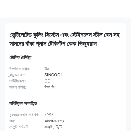
ভেন্টিলেটেড কুলিং সিস্টেম এবং স্টেইনলেস স্টীল বেস সহ
সামনের বাঁকা গ্লাস টেবিলটপ কেক ভিজ্যুয়াল
মৌলিক বৈশিষ্ট্য
উৎপত্তি স্থান:
চীন
ব্র্যান্ডের নাম:
SINCOOL
সার্টিফিকেশন:
CE
মডেল নম্বর:
লিসা সি
বাণিজ্যিক সম্পত্তি
ন্যূনতম অর্ডার পরিমাণ:
১ পিসি
দাম:
আলোচনাযোগ্য
পেমেন্ট শর্তাবলী:
এল/সি, টি/টি