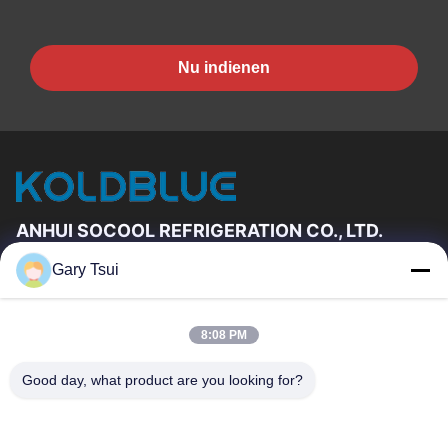
Nu indienen
ANHUI SOCOOL REFRIGERATION CO., LTD.
Gary Tsui
Snelkoppelingen
Huis
Producten
8:08 PM
Videos
Ongeveer Ons
Fabrieksreis
Kwaliteitscontrole
Good day, what product are you looking for?
Contacteer Ons
Verzoek Om Een Citaat
Nieuws