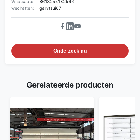
Whatsapp:
8618255182566
wechatten:
garytsui87
Onderzoek nu
Gerelateerde producten