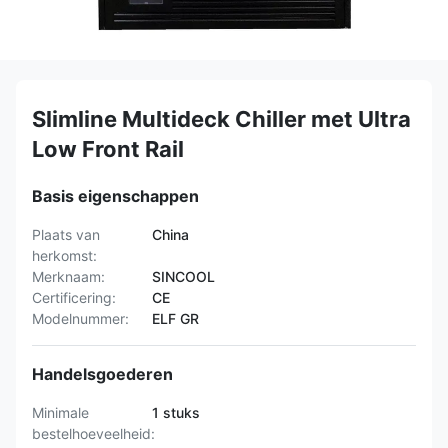
Slimline Multideck Chiller met Ultra
Low Front Rail
Basis eigenschappen
Plaats van
China
herkomst:
Merknaam:
SINCOOL
Certificering:
CE
Modelnummer:
ELF GR
Handelsgoederen
Minimale
1 stuks
bestelhoeveelheid: