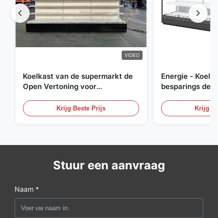
VIDEO
Koelkast van de supermarkt de
Energie - Koelk
Open Vertoning voor
besparings de O
Zuivelfabriek en Dranken met
Openlucht Gekoe
LEIDENE Verlichting
Krijg Beste Prijs
Krijg Be
Stuur een aanvraag
Naam *