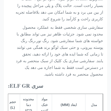
بسیار راحت است. حالت پلاگ و پلی مراحل پیچیده را
از بین می برد و به شما امکان می دهد بلافاصله تجربه
کاربری راحت و کارآمد را شروع کنید.
سفارشی سازی شخصی فقط به عملکرد محصول
محدود نمی شود. جزئیات ظاهر نیز می تواند مطابق با
خواسته های شما سفارشی شود. رنگ نور،رنگ رنگ
پوسته بیرونی، و حتی سبک لوگو برند همگی می توانند
تا زمانی که شما ایده های خود را ارائه دهید، تحقق
یابند. سفارشی سازی یک کلیک از سبک منحصر به فرد
در دسترس است فقط به شما اجازه می دهد یک
محصول منحصر به فرد داشته باشید.
سری ELF GR:
مواد
محدوده
حجم
ن
مدل
ابعاد (MM)
خنک
دما
(L)
یخ
کننده
(°C)