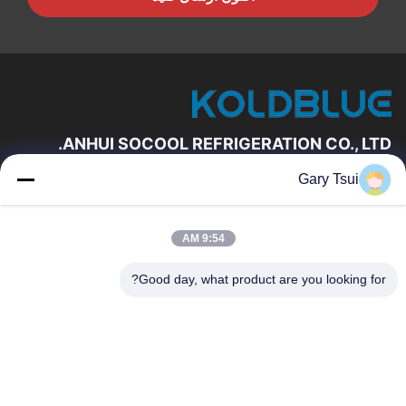
ANHUI SOCOOL REFRIGERATION CO., LTD.
Gary Tsui
لینک های سریع
خانه
محصولات
9:54 AM
فیلم های
درباره ما
تور کارخانه
کنترل کیفیت
Good day, what product are you looking for?
با ما تماس بگیرید
درخواست نقل قول
اخبار
با ما تماس بگیرید
86-551-64287663