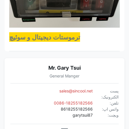
ترموستات دیجیتال و سوئیچ
Mr. Gary Tsui
General Manger
پست
sales@sincool.net
الکترونیک:
تلفن:
0086-18255182566
واتس اپ:
8618255182566
ویچت:
garytsui87