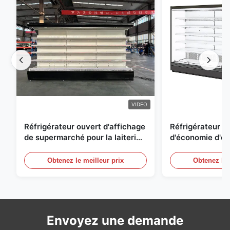
VIDEO
Réfrigérateur ouvert d'affichage
Réfrigérateur o
de supermarché pour la laiterie
d'économie d'éne
et boissons avec l'éclairage de
réfrigérées d'ai
LED
Obtenez le meilleur prix
Obtenez le 
Envoyez une demande