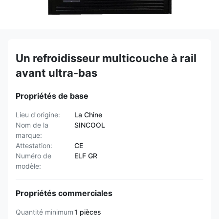
Un refroidisseur multicouche à rail
avant ultra-bas
Propriétés de base
Lieu d'origine:
La Chine
Nom de la
SINCOOL
marque:
Attestation:
CE
Numéro de
ELF GR
modèle:
Propriétés commerciales
Quantité minimum
1 pièces