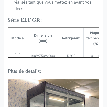
réalisés tant que vous mettez en avant vos
idées.
Série ELF GR:
Plage de
Dimension
Modèle
Réfrigérant
température
(mm)
(°C)
ELF
998*750*2000
R290
0 ~ + 4
94GR
ELF
Plus de détails:
1310*750*2000
R290
0 ~ + 4
125GR
Les
produits
de
l'annexe
1935*750*2000
R290
0 ~ + 4
I sont