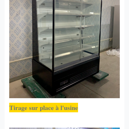
classés
comme:
ELF
2560*750*2000
R290
0 ~ + 4
250GR
Tirage sur place à l'usine