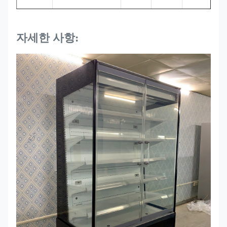
형
환
자세한 사항:
기
ELF
플
998*750*2000
R290
0~+4
520
94GR
러
그
인
환
기
ELF
플
1310*750*2000
R290
0~+4
700
125GR
러
그
인
환
기
ELF
플
1935*750*2000
R290
0~+4
1050
187GR
러
그