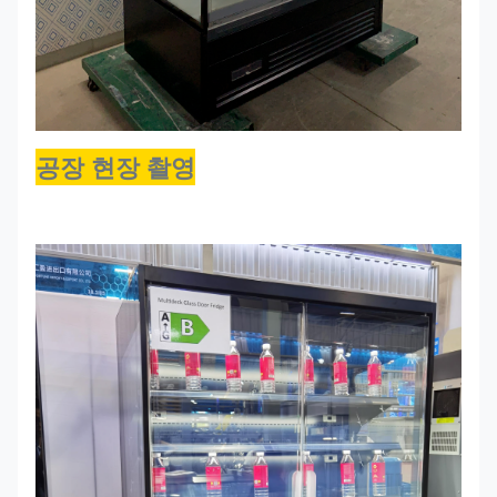
인
환
기
ELF
플
2560*750*2000
R290
0~+4
1400
250GR
러
공장 현장 촬영
그
인