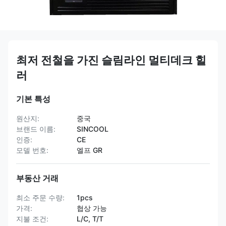
최저 전철을 가진 슬림라인 멀티데크 힐
러
기본 특성
원산지:
중국
브랜드 이름:
SINCOOL
인증:
CE
모델 번호:
엘프 GR
부동산 거래
최소 주문 수량:
1pcs
가격:
협상 가능
지불 조건:
L/C, T/T