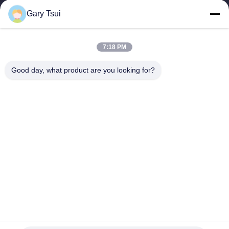
Gary Tsui
Liens Rapides
Maison
Produits
7:18 PM
Vidéos
Au Sujet De Nous
Visite D'usine
Contrôle De Qualité
Good day, what product are you looking for?
Contactez-Nous
Demandez Une Citation
Nouvelles
Contactez-Nous
86-551-64287663
86-551-64287663
sales@sincool.net
Droit d'auteur © 2017-2026 ANHUI SOCOOL REFRIGERATION CO., LTD.. .