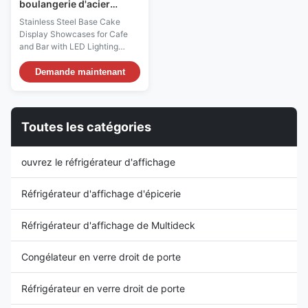
boulangerie d'acier
inoxydable, affichage de
Stainless Steel Base Cake
réfrigérateur de
Display Showcases for Cafe
boulangerie
and Bar with LED Lighting
Description:The stainless steel
base cake display showcase
Demande maintenant
DGG-B06 includes a balanced
refrigeration system. It is
programmed to keep a
temperature range of +2~+8
Toutes les catégories
degrees celsius. The bakery
display case is on a defrost ...
ouvrez le réfrigérateur d'affichage
Réfrigérateur d'affichage d'épicerie
Réfrigérateur d'affichage de Multideck
Congélateur en verre droit de porte
Réfrigérateur en verre droit de porte