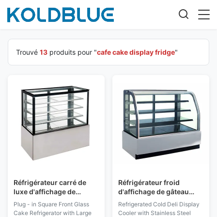
Trouvé
13
produits pour "
cafe cake display fridge
"
Réfrigérateur carré de
Réfrigérateur froid
luxe d'affichage de
d'affichage de gâteau
gâteau, brouillard
d'acier inoxydable
Plug - in Square Front Glass
Refrigerated Cold Deli Display
réfrigéré de vitrine de
d'épicerie avec 3 couches
Cake Refrigerator with Large
Cooler with Stainless Steel