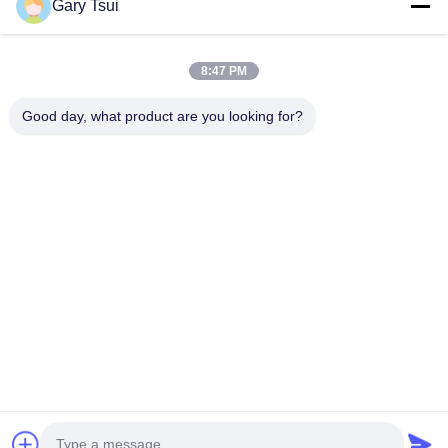
Gary Tsui
Liens Rapides
Maison
Produits
8:47 PM
Vidéos
Au Sujet De Nous
Visite D'usine
Contrôle De Qualité
Good day, what product are you looking for?
Contactez-Nous
Demandez Une Citation
Nouvelles
Contactez-Nous
86-551-64287663
86-551-64287663
sales@sincool.net
Droit d'auteur © 2017-2026 ANHUI SOCOOL REFRIGERATION CO., LTD.. .
Tous droits réservés.