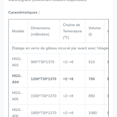
Caractéristiques :
Chaîne de
Dimensions
Volume
Modèle
Temerature
Como
(millimètre)
(l)
(℃)
Étalage en verre de gâteau incurvé par avant avec l'étagère en
HGG-
900*730*1370
+2~+8
510
Embr
A03
HGG-
1200*730*1370
+2~+8
700
Embr
A04
HGG-
1500*730*1370
+2~+8
890
Embr
A05
HGG-
1800*730*1370
+2~+8
1080
Embr
A06