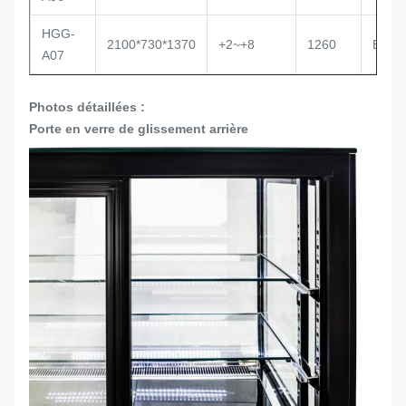
HGG-
2100*730*1370
+2~+8
1260
Embr
A07
Photos détaillées :
Porte en verre de glissement arrière