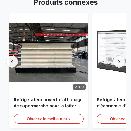
Produits connexes
VIDEO
Réfrigérateur ouvert d'affichage
Réfrigérateur o
de supermarché pour la laiterie
d'économie d'éne
et boissons avec l'éclairage de
réfrigérées d'ai
LED
Obtenez le meilleur prix
Obtenez le 