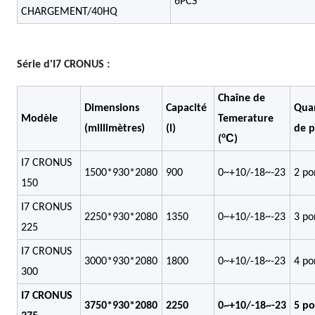
6PCS
CHARGEMENT/40HQ
Série d'I7 CRONUS :
Chaîne de
Dimensions
Capacité
Quan
Modèle
Temerature
(millimètres)
(l)
de p
ºC
(
)
I7 CRONUS
1500*930*2080
900
0~+10/-18~-23
2 po
150
I7 CRONUS
2250*930*2080
1350
0~+10/-18~-23
3 po
225
I7 CRONUS
3000*930*2080
1800
0~+10/-18~-23
4 po
300
I7 CRONUS
3750*930*2080
2250
0~+10/-18~-23
5 po