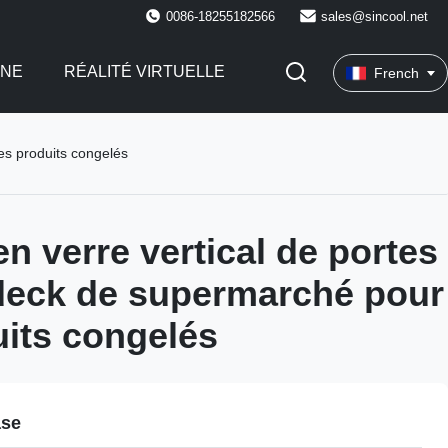
0086-18255182566
sales@sincool.net
INE
RÉALITÉ VIRTUELLE
French
es produits congelés
n verre vertical de portes
deck de supermarché pour
uits congelés
ase