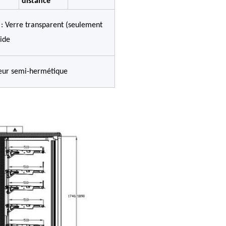
distance
: Verre transparent (seulement
lide
eur semi-hermétique