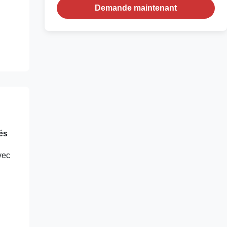
Demande maintenant
és
vec