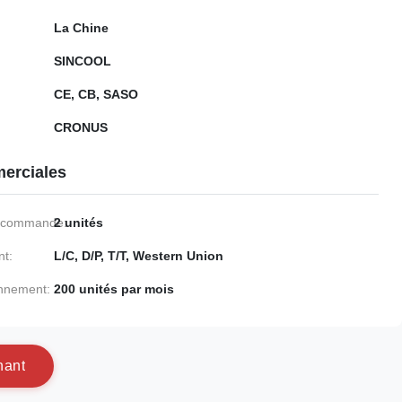
La Chine
SINCOOL
CE, CB, SASO
CRONUS
erciales
e commande:
2 unités
nt:
L/C, D/P, T/T, Western Union
onnement:
200 unités par mois
n
a
n
t