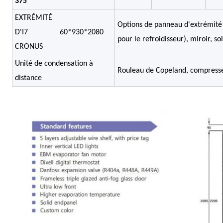
375
EXTRÉMITÉ
Options de panneau d'extrémité 
D'I7
60*930*2080
pour le refroidisseur), miroir, so
CRONUS
Unité de condensation à
Rouleau de Copeland, compress
distance