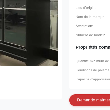
Lieu d'origine:
Nom de la marque:
Attestation:
Numéro de modèle:
Propriétés comm
Quantité minimum d
Conditions de paieme
Capacité d'approvisi
D
e
m
a
n
d
e
m
a
i
n
t
e