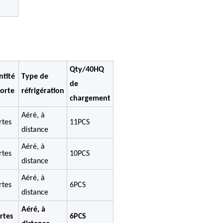
Qty/40HQ
tité
Type de
de
orte
réfrigération
chargement
Aéré, à
rtes
11PCS
distance
Aéré, à
rtes
10PCS
distance
Aéré, à
rtes
6PCS
distance
Aéré, à
rtes
6PCS