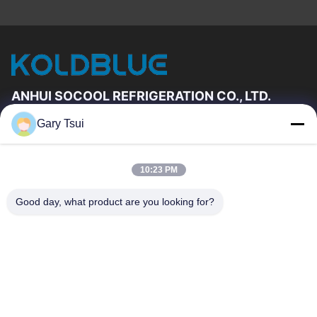
ANHUI SOCOOL REFRIGERATION CO., LTD.
Gary Tsui
Liens Rapides
Maison
Produits
10:23 PM
Vidéos
Au Sujet De Nous
Visite D'usine
Contrôle De Qualité
Good day, what product are you looking for?
Contactez-Nous
Demandez Une Citation
Nouvelles
Contactez-Nous
86-551-64287663
86-551-64287663