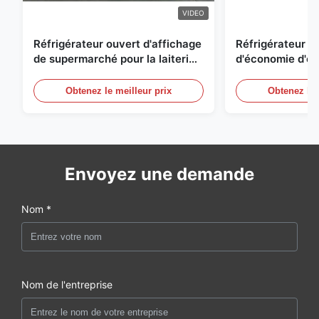
VIDEO
Réfrigérateur ouvert d'affichage
Réfrigérateur o
de supermarché pour la laiterie
d'économie d'éne
et boissons avec l'éclairage de
réfrigérées d'ai
LED
Obtenez le meilleur prix
Obtenez le 
Envoyez une demande
Nom *
Nom de l'entreprise