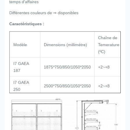
temps d'affaires
Différentes couleurs de ⇒ disponibles
Caractéristiques :
Chaîne de
T
Modèle
Dimensions (millimètre)
Temerature
ré
(ºC)
I7 GAEA
A
1875*750/850/1050*2050
+2~+8
187
d
I7 GAEA
A
2500*750/850/1050*2050
+2~+8
250
d
I7 GAEA
A
3750*750/850/1050*2050
+2~+8
375
d
EXTRÉMITÉ
Verre transparent,
40*750/850/1050*2050
D'I7 GAEA
disponible