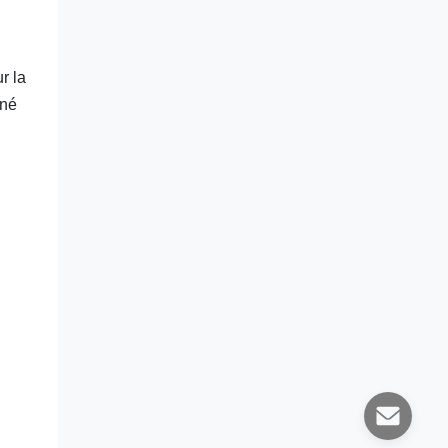
r la
nné