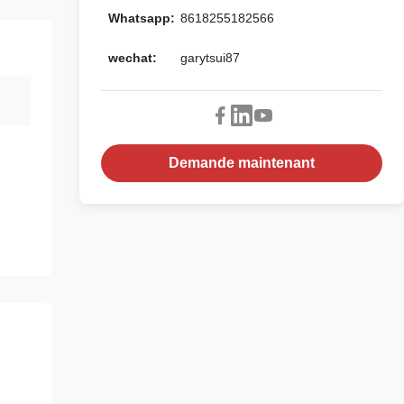
Whatsapp:
8618255182566
wechat:
garytsui87
Demande maintenant