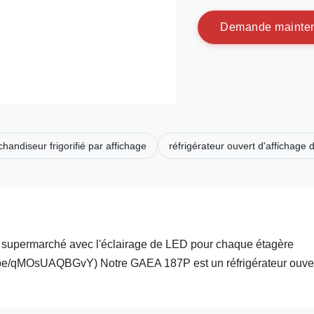
D
e
m
a
n
d
e
m
a
i
n
t
e
handiseur frigorifié par affichage
réfrigérateur ouvert d'affichage 
le supermarché avec l'éclairage de LED pour chaque étagère
u.be/qMOsUAQBGvY) Notre GAEA 187P est un réfrigérateur ouve