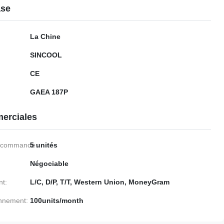
ase
La Chine
SINCOOL
CE
GAEA 187P
erciales
e commande:
5 unités
Négociable
nt:
L/C, D/P, T/T, Western Union, MoneyGram
onnement:
100units/month