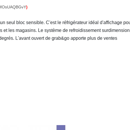
e/qMOsUAQBGvY
)
 seul bloc sensible. C'est le réfrigérateur idéal d'affichage pou
chés et les magasins. Le système de refroidissement surdimensio
 degrés. L'avant ouvert de grab&go apporte plus de ventes