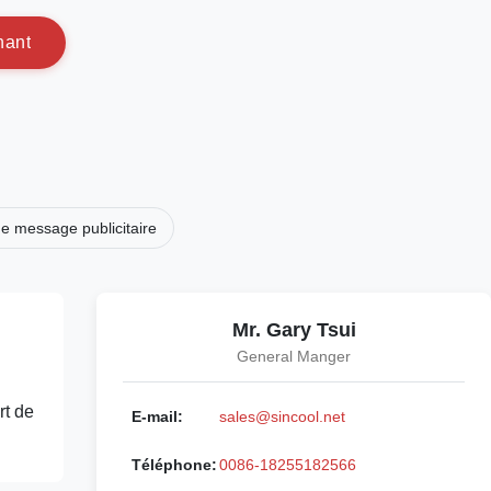
n
a
n
t
de message publicitaire
Mr. Gary Tsui
General Manger
rt de
E-mail:
sales@sincool.net
Téléphone:
0086-18255182566