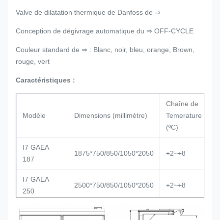
Valve de dilatation thermique de Danfoss de ⇒
Conception de dégivrage automatique du ⇒ OFF-CYCLE
Couleur standard de ⇒ : Blanc, noir, bleu, orange, Brown,
rouge, vert
Caractéristiques :
Chaîne de
T
Modèle
Dimensions (millimètre)
Temerature
ré
(ºC)
I7 GAEA
A
1875*750/850/1050*2050
+2~+8
187
d
I7 GAEA
A
2500*750/850/1050*2050
+2~+8
250
d
I7 GAEA
A
3750*750/850/1050*2050
+2~+8