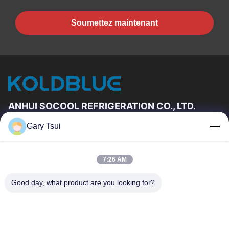
Soumettez maintenant
ANHUI SOCOOL REFRIGERATION CO., LTD.
Gary Tsui
Liens Rapides
Maison
Produits
7:26 AM
Vidéos
Au Sujet De Nous
Visite D'usine
Contrôle De Qualité
Good day, what product are you looking for?
Contactez-Nous
Demandez Une Citation
Nouvelles
Contactez-Nous