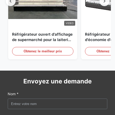
VIDEO
Réfrigérateur ouvert d'affichage
Réfrigérateur o
de supermarché pour la laiterie
d'économie d'éne
et boissons avec l'éclairage de
réfrigérées d'ai
LED
Obtenez le meilleur prix
Obtenez le 
Envoyez une demande
Nom *