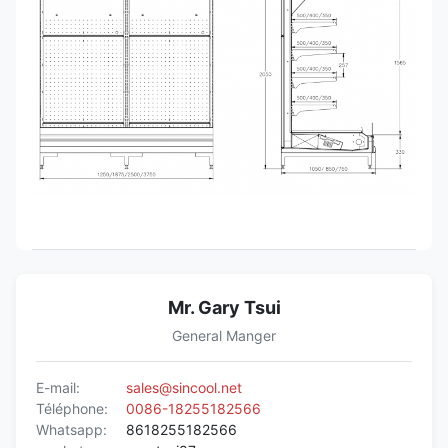
375
d
EXTRÉMITÉ
Verre transparent,
40*750/850/1050*2050
D'I7 GAEA
disponible
Rouleau de Copel
Unité de condensation à distance
hermétique
Mr. Gary Tsui
General Manger
E-mail:
sales@sincool.net
Téléphone:
0086-18255182566
Whatsapp:
8618255182566