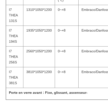
(℃)
I7
1310*1050*1200
0~+8
Embraco/Danfos
THEA
131S
I7
1935*1050*1200
0~+8
Embraco/Danfos
THEA
194S
I7
2560*1050*1200
0~+8
Embraco/Danfos
THEA
256S
I7
3810*1050*1200
0~+8
Embraco/Danfos
THEA
381S
Porte en verre avant : Fixe, glissant, ascenseur-