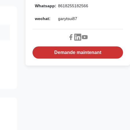
Whatsapp:
8618255182566
wechat:
garytsui87
Demande maintenant