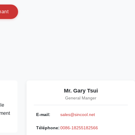
n
a
n
t
Mr. Gary Tsui
General Manger
le
ement
E-mail:
sales@sincool.net
Téléphone:
0086-18255182566