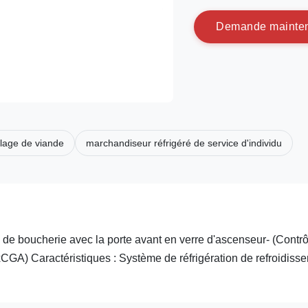
D
e
m
a
n
d
e
m
a
i
n
t
e
alage de viande
marchandiseur réfrigéré de service d'individu
 de boucherie avec la porte avant en verre d'ascenseur- (Contrô
CGA) Caractéristiques : Système de réfrigération de refroidiss