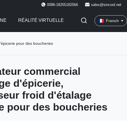
0086-18255182566
sales@sincool.net
INE
RÉALITÉ VIRTUELLE
French
 d'épicerie pour des boucheries
ateur commercial
ge d'épicerie,
seur froid d'étalage
ie pour des boucheries