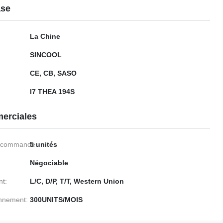
ase
La Chine
SINCOOL
CE, CB, SASO
I7 THEA 194S
erciales
e commande:
5 unités
Négociable
nt:
L/C, D/P, T/T, Western Union
onnement:
300UNITS/MOIS