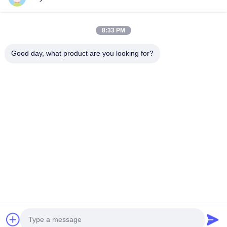
Maison
Produits
8:33 PM
Vidéos
Au Sujet De Nous
Visite D'usine
Contrôle De Qualité
Good day, what product are you looking for?
Contactez-Nous
Demandez Une Citation
Nouvelles
Contactez-Nous
86-551-64287663
86-551-64287663
sales@sincool.net
Droit d'auteur © 2017-2026 ANHUI SOCOOL REFRIGERATION CO., LTD.. .
Tous droits réservés.