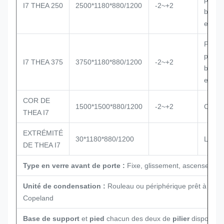
I7 THEA 250
2500*1180*880/1200
-2~+2
branc
extéri
Périp
prêt à
I7 THEA 375
3750*1180*880/1200
-2~+2
branc
extéri
COR DE
1500*1500*880/1200
-2~+2
Coin d
THEA I7
EXTRÉMITÉ
30*1180*880/1200
Le fon
DE THEA I7
Type en verre avant de porte :
Fixe, glissement, ascenseur- 
Unité de condensation :
Rouleau ou périphérique prêt à bra
Copeland
Base de support
et
pied
chacun des deux de
pilier
disponible