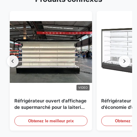
VIDEO
Réfrigérateur ouvert d'affichage
Réfrigérateur o
de supermarché pour la laiterie
d'économie d'éne
et boissons avec l'éclairage de
réfrigérées d'ai
LED
Obtenez le meilleur prix
Obtenez le 