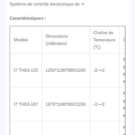
Système de contrôle électronique de ⇒
Caractéristiques :
Chaîne de
Dimensions
Modèle
Temerature
Compr
(millimètre)
(℃)
Périp
prêt à
I7 THEA 125
1250*1180*880/1200
-2~+2
branc
extéri
Périp
prêt à
I7 THEA 187
1875*1180*880/1200
-2~+2
branc
extéri
Périp
prêt à