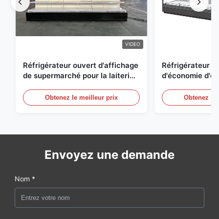
VIDEO
Réfrigérateur ouvert d'affichage
Réfrigérateur o
de supermarché pour la laiterie
d'économie d'éne
et boissons avec l'éclairage de
réfrigérées d'ai
LED
Obtenez le meilleur prix
Obtenez le 
Envoyez une demande
Nom *