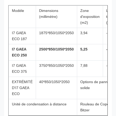
Modèle
Dimensions
Zone
La
(millimètre)
d'exposition
tempé
(m2)
(℃)
I7 GAEA
1875*850/1050*2050
3,94
-2~+8
ECO 187
I7 GAEA
2500*850/1050*2050
5,25
-2~+8
ECO 250
I7 GAEA
3750*850/1050*2050
7,88
-2~+8
ECO 375
EXTRÉMITÉ
40*850/1050*2050
Options de panneau d'
D'I7 GAEA
solide
ECO
Unité de condensation à distance
Rouleau de Copeland
Bitzer