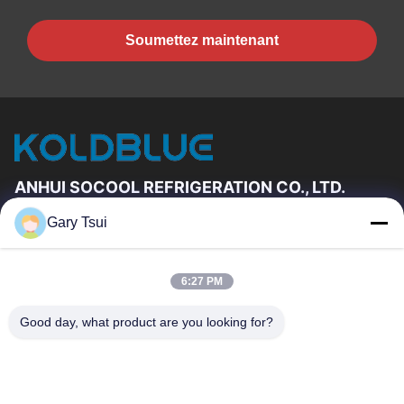
Soumettez maintenant
ANHUI SOCOOL REFRIGERATION CO., LTD.
Gary Tsui
Liens Rapides
Maison
Produits
6:27 PM
Vidéos
Au Sujet De Nous
Visite D'usine
Contrôle De Qualité
Good day, what product are you looking for?
Contactez-Nous
Demandez Une Citation
Nouvelles
Contactez-Nous