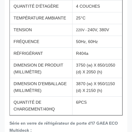
QUANTITÉ D'ÉTAGÈRE
4 COUCHES
TEMPÉRATURE AMBIANTE
25°C
TENSION
240V, 380V
220V -
FRÉQUENCE
50Hz, 60Hz
RÉFRIGÉRANT
R404a
DIMENSION DE PRODUIT
3750 (w) X 850/1050
(MILLIMÈTRE)
(d) X 2050 (h)
DIMENSION D'EMBALLAGE
3870 (w) X 950/1150
(MILLIMÈTRE)
(d) X 2150 (h)
QUANTITÉ DE
6PCS
CHARGEMENT/40HQ
Série en verre de réfrigérateur de porte d'I7 GAEA ECO
Multideck :