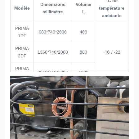
°C de
Dimensions
Volume
Ch
Modèle
température
millimètre
L
Q
ambiante
PRIMA
680*740*2000
400
1DF
PRIMA
-16 /
1360*740*2000
880
-22
2DF
PRIMA
2040*740*2000
1380
3DF
PRIMA
680*740*2000
400
1DR
PRIMA
0 /
1360*740*2000
880
+6
2DR
PRIMA
16
2040*740*2000
1380
3DR