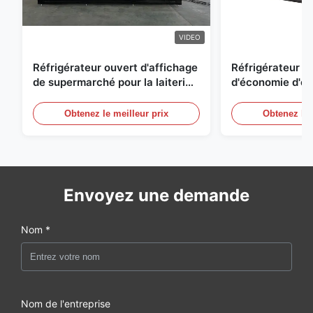
VIDEO
Réfrigérateur ouvert d'affichage
Réfrigérateur o
de supermarché pour la laiterie
d'économie d'éne
et boissons avec l'éclairage de
réfrigérées d'ai
LED
Obtenez le meilleur prix
Obtenez le 
Envoyez une demande
Nom *
Nom de l'entreprise