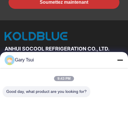
Soumettez maintenant
ANHUI SOCOOL REFRIGERATION CO., LTD.
Gary Tsui
Liens Rapides
Maison
Produits
9:43 PM
Vidéos
Au Sujet De Nous
Visite D'usine
Contrôle De Qualité
Good day, what product are you looking for?
Contactez-Nous
Demandez Une Citation
Nouvelles
Contactez-Nous
86-551-64287663