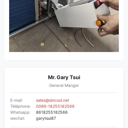
Mr. Gary Tsui
General Manger
E-mail:
sales@sincool.net
Téléphone:
0086-18255182566
Whatsapp:
8618255182566
wechat:
garytsui87