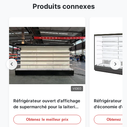
Produits connexes
VIDEO
Réfrigérateur ouvert d'affichage
Réfrigérateur o
de supermarché pour la laiterie
d'économie d'éne
et boissons avec l'éclairage de
réfrigérées d'ai
LED
Obtenez le meilleur prix
Obtenez le 