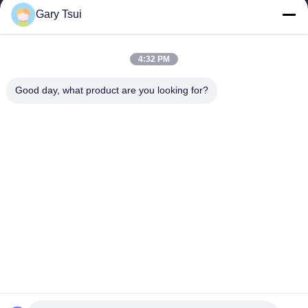
Gary Tsui
Liens Rapides
Maison
Produits
4:32 PM
Vidéos
Au Sujet De Nous
Visite D'usine
Contrôle De Qualité
Good day, what product are you looking for?
Contactez-Nous
Demandez Une Citation
Nouvelles
Contactez-Nous
86-551-64287663
86-551-64287663
sales@sincool.net
Droit d'auteur © 2017-2026 ANHUI SOCOOL REFRIGERATION CO., LTD.. .
Tous droits réservés.