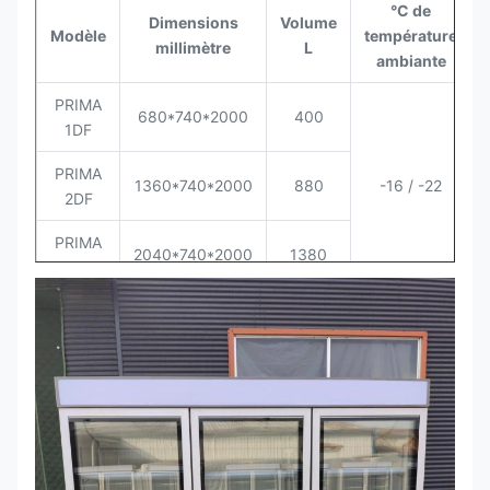
°C de
Dimensions
Volume
Modèle
température
millimètre
L
ambiante
PRIMA
680*740*2000
400
1DF
PRIMA
1360*740*2000
880
-16 / -22
2DF
PRIMA
2040*740*2000
1380
3DF
PRIMA
680*740*2000
400
1DR
PRIMA
1360*740*2000
880
0 / +6
2DR
PRIMA
2040*740*2000
1380
3DR