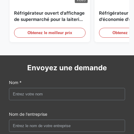
VIDEO
Réfrigérateur ouvert d'affichage
Réfrigérateur o
de supermarché pour la laiterie
d'économie d'éne
et boissons avec l'éclairage de
réfrigérées d'ai
LED
Obtenez le meilleur prix
Obtenez le 
Envoyez une demande
Nom *
Nom de l'entreprise