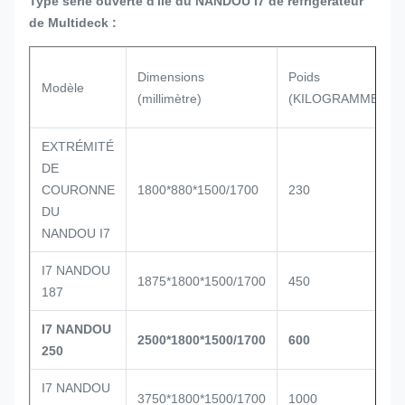
Type série ouverte d'île du NANDOU I7 de réfrigérateur
de Multideck :
Dimensions
Poids
Modèle
(millimètre)
(KILOGRAMMES)
EXTRÉMITÉ
DE
COURONNE
1800*880*1500/1700
230
DU
NANDOU I7
I7 NANDOU
1875*1800*1500/1700
450
187
I7 NANDOU
2500*1800*1500/1700
600
250
I7 NANDOU
3750*1800*1500/1700
1000