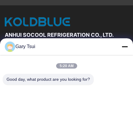
ANHUI SOCOOL REFRIGERATION CO., LTD.
Gary Tsui
Liens Rapides
Maison
Produits
5:20 AM
Vidéos
Au Sujet De Nous
Visite D'usine
Contrôle De Qualité
Good day, what product are you looking for?
Contactez-Nous
Demandez Une Citation
Nouvelles
Contactez-Nous
86-551-64287663
86-551-64287663
sales@sincool.net