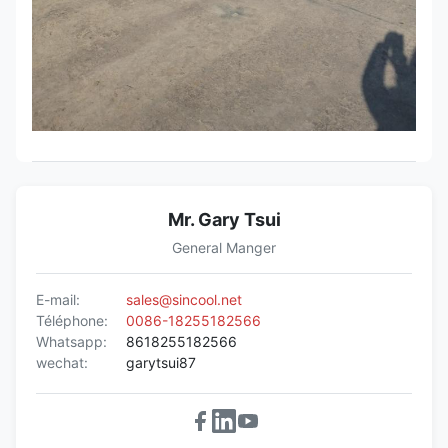
Mr. Gary Tsui
General Manger
E-mail:
sales@sincool.net
Téléphone:
0086-18255182566
Whatsapp:
8618255182566
wechat:
garytsui87