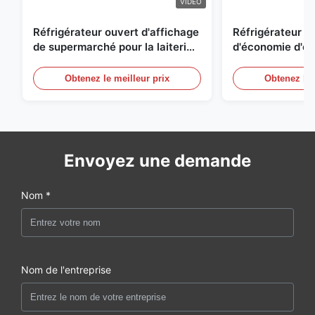
VIDEO
Réfrigérateur ouvert d'affichage
Réfrigérateur o
de supermarché pour la laiterie
d'économie d'éne
et boissons avec l'éclairage de
réfrigérées d'ai
LED
Obtenez le meilleur prix
Obtenez le 
Envoyez une demande
Nom *
Nom de l'entreprise