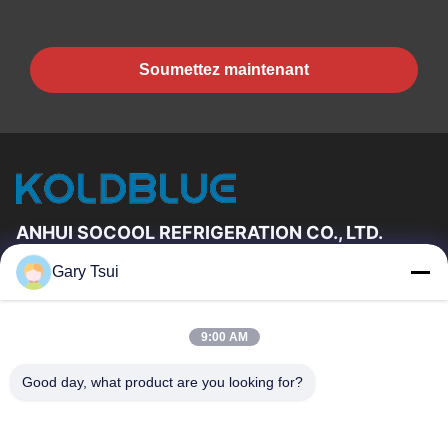
Soumettez maintenant
ANHUI SOCOOL REFRIGERATION CO., LTD.
Gary Tsui
Liens Rapides
Maison
Produits
9:00 AM
Vidéos
Au Sujet De Nous
Visite D'usine
Contrôle De Qualité
Good day, what product are you looking for?
Contactez-Nous
Demandez Une Citation
Nouvelles