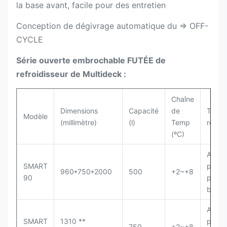
la base avant, facile pour des entretien
Conception de dégivrage automatique du ⇒ OFF-
CYCLE
Série ouverte embrochable FUTÉE de
refroidisseur de Multideck :
Chaîne
Dimensions
Capacité
de
Type 
Modèle
(millimètre)
(l)
Temp
réfrig
(ºC)
Aéré,
SMART
périp
960*750*2000
500
+2~+8
90
prêt à
branc
Aéré,
SMART
1310 **
périp
750
+2~+8