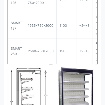
125
750*2000
prêt à
branc
Aéré,
SMART
périp
1935*750*2000
1100
+2~+8
187
prêt à
branc
Aéré,
SMART
périp
2560*750*2000
1500
+2~+8
250
prêt à
branc