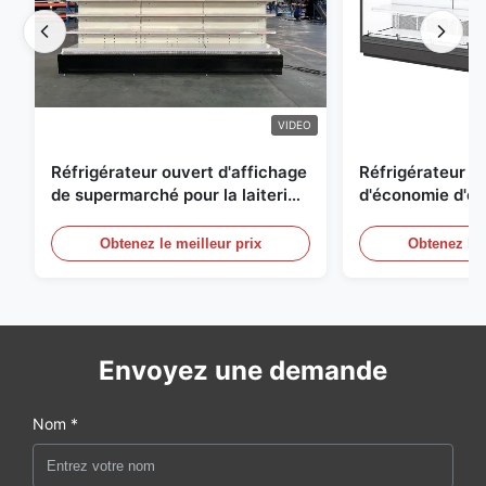
VIDEO
Réfrigérateur ouvert d'affichage
Réfrigérateur o
de supermarché pour la laiterie
d'économie d'éne
et boissons avec l'éclairage de
réfrigérées d'ai
LED
Obtenez le meilleur prix
Obtenez le 
Envoyez une demande
Nom *