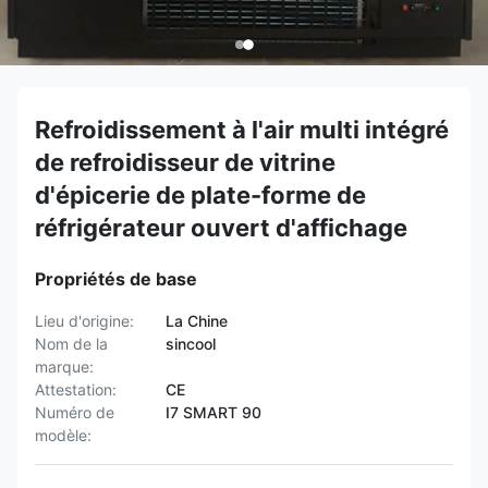
Refroidissement à l'air multi intégré
de refroidisseur de vitrine
d'épicerie de plate-forme de
réfrigérateur ouvert d'affichage
Propriétés de base
Lieu d'origine:
La Chine
Nom de la
sincool
marque:
Attestation:
CE
Numéro de
I7 SMART 90
modèle: