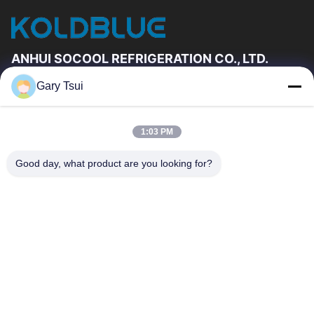
ANHUI SOCOOL REFRIGERATION CO., LTD.
Gary Tsui
Liens Rapides
Maison
Produits
1:03 PM
Vidéos
Au Sujet De Nous
Visite D'usine
Contrôle De Qualité
Good day, what product are you looking for?
Contactez-Nous
Demandez Une Citation
Nouvelles
Contactez-Nous
86-551-64287663
86-551-64287663
sales@sincool.net