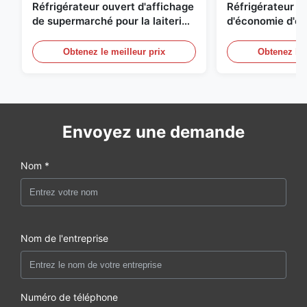
Réfrigérateur ouvert d'affichage
Réfrigérateur o
de supermarché pour la laiterie
d'économie d'éne
et boissons avec l'éclairage de
réfrigérées d'ai
LED
Obtenez le meilleur prix
Obtenez le 
Envoyez une demande
Nom *
Nom de l'entreprise
Numéro de téléphone