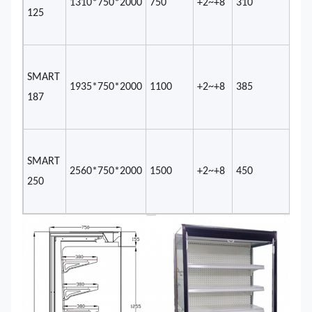
1310*750*2000
750
+2~+8
310
125
SMART
1935*750*2000
1100
+2~+8
385
187
SMART
2560*750*2000
1500
+2~+8
450
250