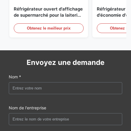
Réfrigérateur ouvert d'affichage
Réfrigérateur o
de supermarché pour la laiterie
d'économie d'éne
et boissons avec l'éclairage de
réfrigérées d'ai
LED
Obtenez le meilleur prix
Obtenez le 
Envoyez une demande
Nom *
Nom de l'entreprise