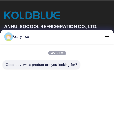
ANHUI SOCOOL REFRIGERATION CO., LTD.
Gary Tsui
Liens Rapides
Maison
Produits
4:25 AM
Vidéos
Au Sujet De Nous
Visite D'usine
Contrôle De Qualité
Good day, what product are you looking for?
Contactez-Nous
Demandez Une Citation
Nouvelles
Contactez-Nous
86-551-64287663
86-551-64287663
sales@sincool.net