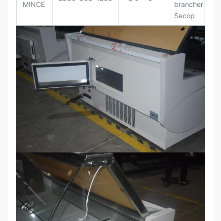
MINCE
brancher de
Secop