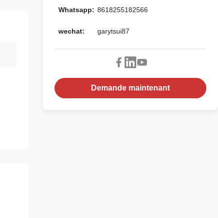
Whatsapp:
8618255182566
wechat:
garytsui87
Demande maintenant