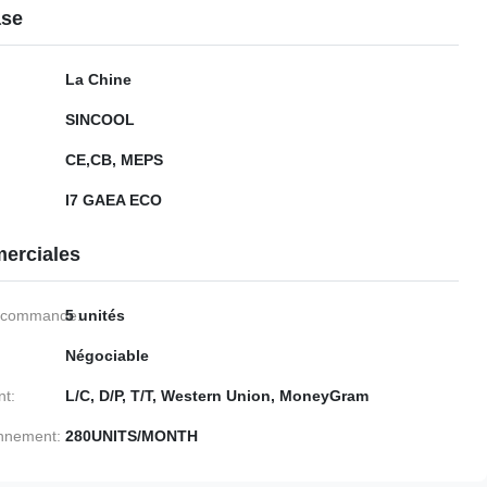
ase
La Chine
SINCOOL
CE,CB, MEPS
I7 GAEA ECO
erciales
e commande:
5 unités
Négociable
nt:
L/C, D/P, T/T, Western Union, MoneyGram
onnement:
280UNITS/MONTH