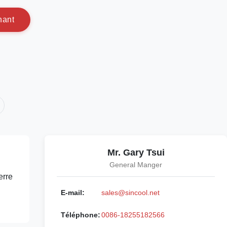
n
a
n
t
Mr. Gary Tsui
General Manger
erre
E-mail:
sales@sincool.net
Téléphone:
0086-18255182566