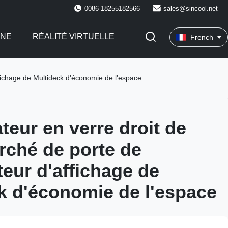
0086-18255182566
sales@sincool.net
INE
RÉALITÉ VIRTUELLE
French
ffichage de Multideck d'économie de l'espace
teur en verre droit de
ché de porte de
teur d'affichage de
k d'économie de l'espace