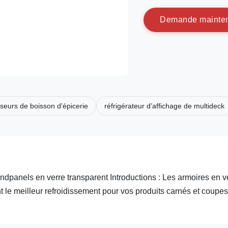
D
e
m
a
n
d
e
m
a
i
n
t
e
sseurs de boisson d'épicerie
réfrigérateur d'affichage de multideck
ndpanels en verre transparent Introductions : Les armoires en v
t le meilleur refroidissement pour vos produits carnés et coupes