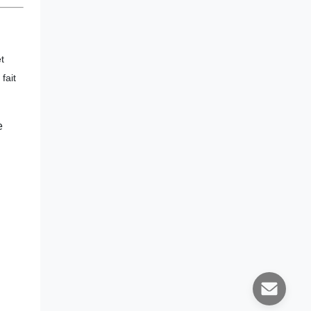
t
fait
e