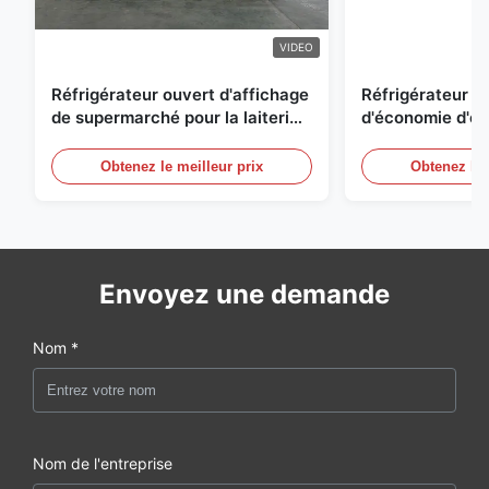
VIDEO
Réfrigérateur ouvert d'affichage
Réfrigérateur o
de supermarché pour la laiterie
d'économie d'éne
et boissons avec l'éclairage de
réfrigérées d'ai
LED
Obtenez le meilleur prix
Obtenez le 
Envoyez une demande
Nom *
Nom de l'entreprise