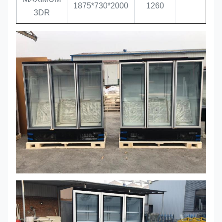
1875*730*2000
1260
3DR
MAXIMUM
2500*730*2000
1700
4DR
MAXIMUM
680*730*2000
400
1DF
MAXIMUM
1250*730*2000
810
-16 /
-22
2DF
MAXIMUM
1875*730*2000
1260
3DF