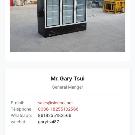
Mr. Gary Tsui
General Manger
E-mail:
sales@sincool.net
Téléphone:
0086-18255182566
Whatsapp:
8618255182566
wechat:
garytsui87