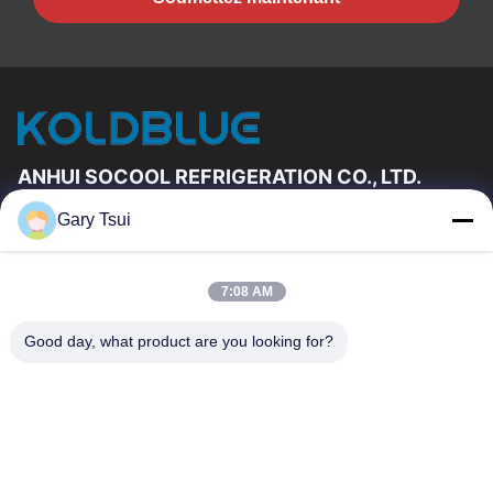
ANHUI SOCOOL REFRIGERATION CO., LTD.
Gary Tsui
Liens Rapides
Maison
Produits
7:08 AM
Vidéos
Au Sujet De Nous
Visite D'usine
Contrôle De Qualité
Good day, what product are you looking for?
Contactez-Nous
Demandez Une Citation
Nouvelles
Contactez-Nous
86-551-64287663