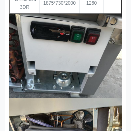
1875*730*2000
1260
3DR
MAXIMUM
2500*730*2000
1700
4DR
MAXIMUM
680*730*2000
400
1DF
MAXIMUM
1250*730*2000
810
-16 /
-22
2DF
MAXIMUM
1875*730*2000
1260
3DF