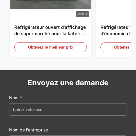
VIDEO
Réfrigérateur ouvert d'affichage
Réfrigérateur o
de supermarché pour la laiterie
d'économie d'éne
et boissons avec l'éclairage de
réfrigérées d'ai
LED
Obtenez le meilleur prix
Obtenez le 
Envoyez une demande
Nom *
Nom de l'entreprise