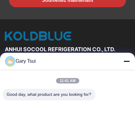
Soumettez maintenant
ANHUI SOCOOL REFRIGERATION CO., LTD.
Gary Tsui
Liens Rapides
Maison
Produits
11:41 AM
Vidéos
Au Sujet De Nous
Visite D'usine
Contrôle De Qualité
Good day, what product are you looking for?
Contactez-Nous
Demandez Une Citation
Nouvelles
Contactez-Nous
86-551-64287663