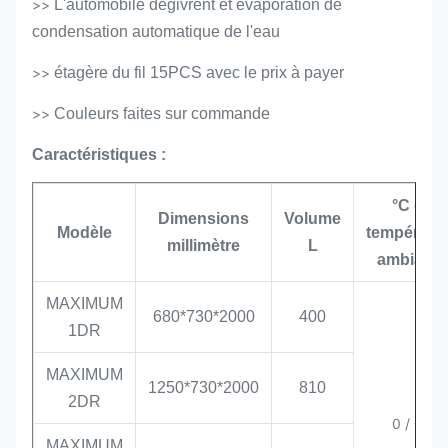
>>
L'automobile dégivrent et évaporation de
condensation automatique de l'eau
>>
étagère du fil 15PCS avec le prix à payer
>>
Couleurs faites sur commande
Caractéristiques :
°C de
Dimensions
Volume
Modèle
températu
millimètre
L
ambiante
MAXIMUM
680*730*2000
400
1DR
MAXIMUM
1250*730*2000
810
2DR
0 /
+6
MAXIMUM