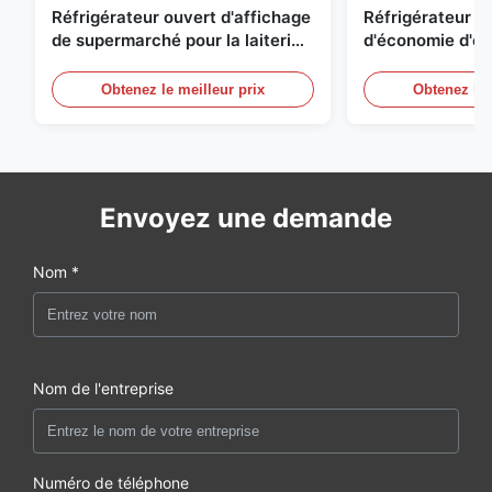
Réfrigérateur ouvert d'affichage
Réfrigérateur o
de supermarché pour la laiterie
d'économie d'éne
et boissons avec l'éclairage de
réfrigérées d'ai
LED
Obtenez le meilleur prix
Obtenez le 
Envoyez une demande
Nom *
Nom de l'entreprise
Numéro de téléphone