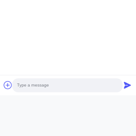
ANHUI SOCOOL REFRIGERATION CO., LTD.
Liens Rapides
Maison
Produits
Vidéos
Au Sujet De Nous
Visite D'usine
Contrôle De Qualité
Contactez-Nous
Demandez Une Citation
Nouvelles
Contactez-Nous
86-551-64287663
86-551-64287663
Photo
sales@sincool.net
Video Call