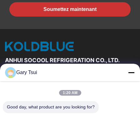
Soumettez maintenant
ANHUI SOCOOL REFRIGERATION CO., LTD.
Gary Tsui
Liens Rapides
Maison
Produits
1:20 AM
Vidéos
Au Sujet De Nous
Visite D'usine
Contrôle De Qualité
Good day, what product are you looking for?
Contactez-Nous
Demandez Une Citation
Nouvelles
Contactez-Nous