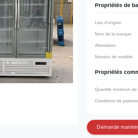
Propriétés de b
Lieu d'origine:
Nom de la marque:
Attestation:
Numéro de modèle:
Propriétés comm
Quantité minimum d
Conditions de paieme
D
e
m
a
n
d
e
m
a
i
n
t
e