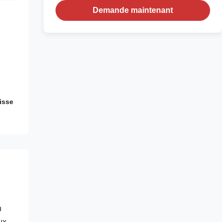
Demande maintenant
isse
n
ux