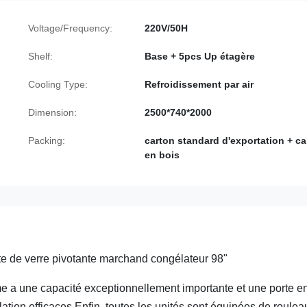
Voltage/Frequency:
220V/50H
Shelf:
Base + 5pcs Up étagère
Cooling Type:
Refroidissement par air
Dimension:
2500*740*2000
Packing:
carton standard d'exportation + ca
en bois
e de verre pivotante marchand congélateur 98"
me a une capacité exceptionnellement importante et une porte e
olation efficaces.Enfin, toutes les unités sont équipées de roulea