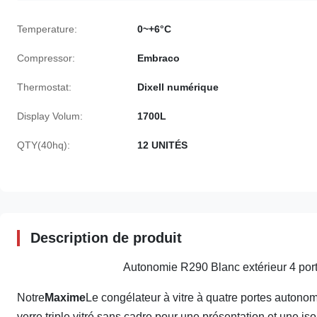
Temperature:
0~+6°C
Compressor:
Embraco
Thermostat:
Dixell numérique
Display Volum:
1700L
QTY(40hq):
12 UNITÉS
Description de produit
Autonomie R290 Blanc extérieur 4 port
Notre
Maxime
Le congélateur à vitre à quatre portes autono
verre triple vitré sans cadre pour une présentation et une is