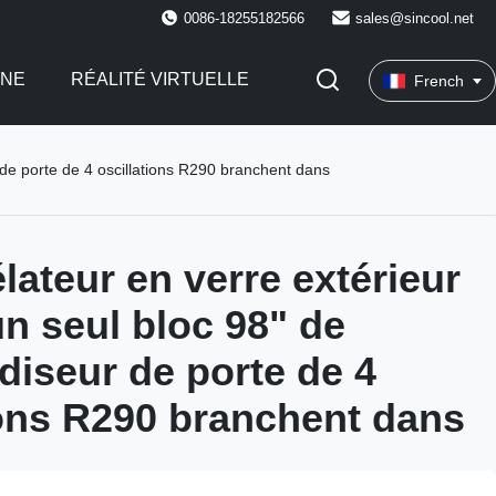
0086-18255182566
sales@sincool.net
INE
RÉALITÉ VIRTUELLE
French
 de porte de 4 oscillations R290 branchent dans
lateur en verre extérieur
un seul bloc 98" de
iseur de porte de 4
ions R290 branchent dans