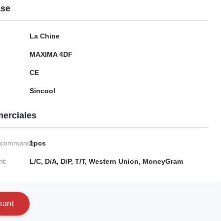
ase
La Chine
MAXIMA 4DF
CE
Sincool
erciales
e commande:
1pcs
nt:
L/C, D/A, D/P, T/T, Western Union, MoneyGram
n
a
n
t