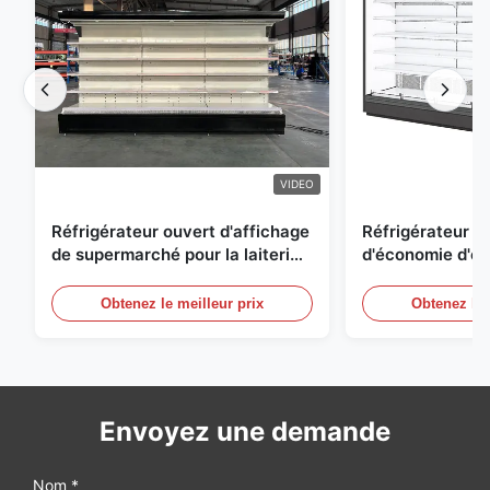
VIDEO
Réfrigérateur ouvert d'affichage
Réfrigérateur o
de supermarché pour la laiterie
d'économie d'éne
et boissons avec l'éclairage de
réfrigérées d'ai
LED
Obtenez le meilleur prix
Obtenez le 
Envoyez une demande
Nom *