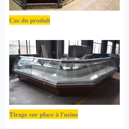
l'intérieur/
1650*1650*1220
R448a et
-1 à +5
à
R449a
Cas du produit
l'extérieur)
Tirage sur place à l'usine