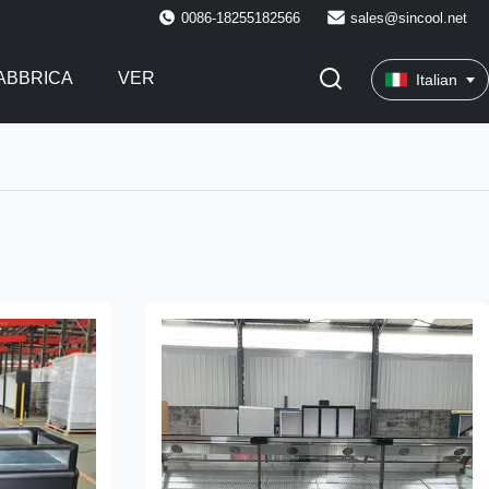
0086-18255182566
sales@sincool.net
FABBRICA
VER
Italian