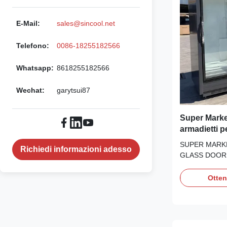
E-Mail:
sales@sincool.net
Telefono:
0086-18255182566
Whatsapp:
8618255182566
Wechat:
garytsui87
Super Marke
armadietti p
display per 
SUPER MARK
Richiedi informazioni adesso
GLASS DOOR
CABINETS Our
freezers offer 
Otten
option allowing
less floor area
capability. Our
freezers come w