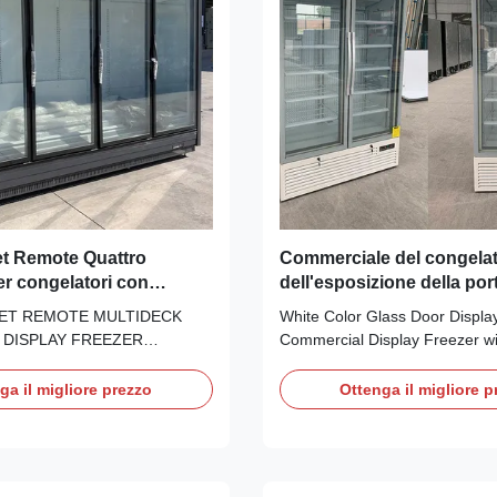
t Remote Quattro
Commerciale del congela
er congelatori con
dell'esposizione della port
porte in vetro Multideck
di colore bianco con il m
ET REMOTE MULTIDECK
White Color Glass Door Displa
 DISPLAY FREEZER
Commercial Display Freezer w
 CRONUS multideck vertical
Our MAXIMA range of glass doo
an upright, multi-deck upright
available in 1,2 or 3 door opti
ga il migliore prezzo
Ottenga il migliore p
 a larger display area with
to edge "frameless" self closin
, maximising your selling
and excellent storage capacity 
 high performing vertical
for all types of frozen display in
ith excellent ...