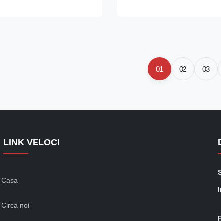
y friendly ⇒ Self-contained
friendly ⇒ Self-contained Sec
sor, plug in for use ⇒ The
plug in for use ⇒ The condensi
t can ...
be ...
01
02
03
LINK VELOCI
Casa
I
Circa noi