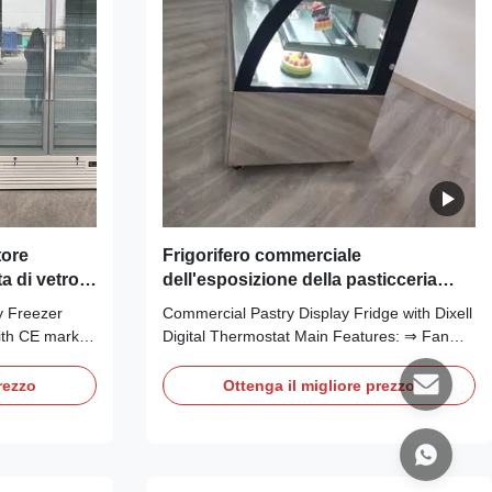
tore
Frigorifero commerciale
a di vetro
dell'esposizione della pasticceria
archio CE
R290 con il termostato di Dixell
y Freezer
Commercial Pastry Display Fridge with Dixell
Digital
ith CE mark
Digital Thermostat Main Features: ⇒ Fan
r freezers is
cooling, bringing no frost to the cooler and
on. Large edge
making it cool down quickly ⇒ R290 CFC-
rezzo
Ottenga il migliore prezzo
g glass doors
Free Refrigerant, which is environmentally
make it ideal
friendly ⇒ Self-contained Secop compressor,
 shops, ...
plug in for use ⇒ The condensing unit can
be ...