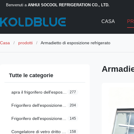
Benvenuti a
ANHUI SOCOOL REFRIGERATION CO., LTD.
CASA
PR
Casa
/
prodotti
/
Armadietto di esposizione refrigerato
Armadie
Tutte le categorie
apra il frigorifero dell'esposizione
277
Frigorifero dell'esposizione della ghiottoneria
204
Frigorifero dell'esposizione di Multideck
145
Congelatore di vetro dritto della porta
158