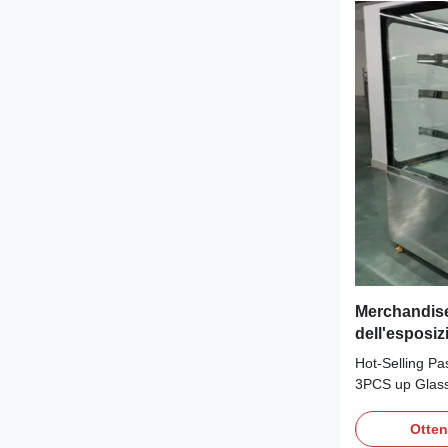
Merchandise
dell'esposiz
3PCS sugli s
Hot-Selling Pa
3PCS up Glass
Fan cooling, br
and making it
Otten
CFC-Free Refri