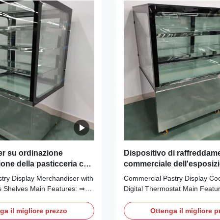
r su ordinazione
Dispositivo di raffreddam
ione della pasticceria con
commerciale dell'esposizi
caffali di vetro
pasticceria con il termosta
stry Display Merchandiser with
Commercial Pastry Display Cool
Digital
 Shelves Main Features: ⇒
Digital Thermostat Main Featu
inging no frost to the cooler
cooling, bringing no frost to th
 cool down quickly ⇒ R290
making it cool down quickly ⇒
ga il migliore prezzo
Ottenga il migliore p
gerant, which is
Free Refrigerant, which is env