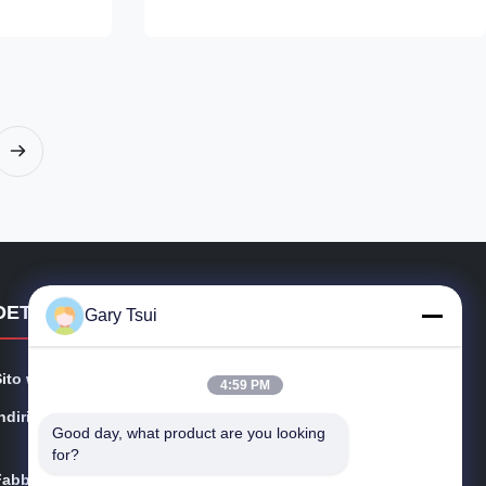
op compressor,
is environmentally friendly ⇒ Self-contained
ng unit can
Secop compressor, plug in for use ⇒ Top ...
DETTAGLI DI CONTATTO
Gary Tsui
Sito web:
opendisplayfridge.com
4:59 PM
ndirizzo:
N. 416 Jinggang Road, distretto di Shushan, città di He
Good day, what product are you looking 
fei, Anhui, Cina
for?
Fabbrica:
Strada di Jinggang, distretto di Shushan, città di Hefei,