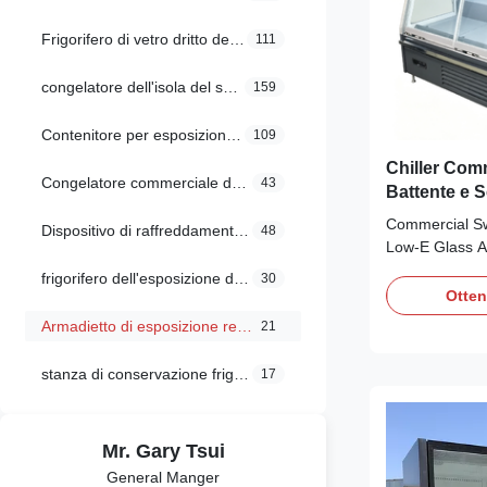
Frigorifero di vetro dritto della porta
111
congelatore dell'isola del supermercato
159
Contenitore per esposizione refrigerato del forno
109
Chiller Com
Congelatore commerciale dell'esposizione
43
Battente e S
Ripiani Rego
Commercial Swi
Dispositivo di raffreddamento commerciale dell'esposizione
48
Panoramico
Low‑E Glass A
Endpanel Our
frigorifero dell'esposizione del supermercato
30
semi‑height gl
Otten
features a self
Armadietto di esposizione refrigerato
21
eco‑friendly R2
plug‑and‑play 
stanza di conservazione frigorifera
17
SAIWEI‑EC eva
Mr. Gary Tsui
General Manger