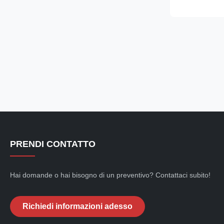
environmentall
Secop compres
condensing uni
PRENDI CONTATTO
Hai domande o hai bisogno di un preventivo? Contattaci subito!
Richiedi informazioni adesso