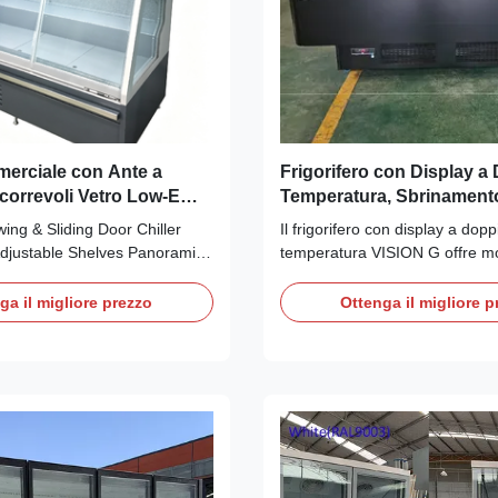
merciale con Ante a
Frigorifero con Display a
correvoli Vetro Low-E
Temperatura, Sbrinament
labili Pannello Laterale
Automatico e Refrigerant
ng & Sliding Door Chiller
Il frigorifero con display a dopp
R290
djustable Shelves Panoramic
temperatura VISION G offre mo
 Advantages: The SEMIGD
refrigeratore/congelatore conver
ass‑door multideck chiller
flessibilità di vendita tutto l'an
ga il migliore prezzo
Ottenga il migliore p
‑contained unit with
refrigerante ecologico R290, 
90 refrigerant for
automatico, illuminazione a LED
operation. Equipped with
personalizzabili. Design plug-
porator fan motor ...
certificazioni CE/CB/SABRE/G