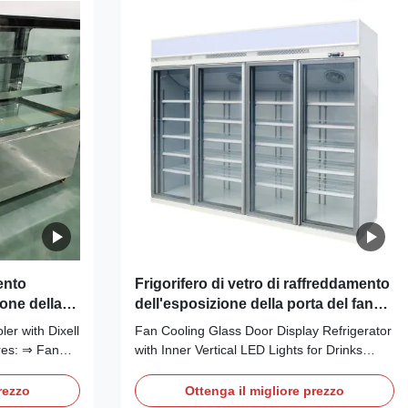
ento
Frigorifero di vetro di raffreddamento
one della
dell'esposizione della porta del fan
to di Dixell
con le luci verticali interne del LED
er with Dixell
Fan Cooling Glass Door Display Refrigerator
res: ⇒ Fan
with Inner Vertical LED Lights for Drinks
e cooler and
Main Features: ⇒ Fan cooling, bringing no
 R290 CFC-
frost to the cooler and making it cool down
rezzo
Ottenga il migliore prezzo
ironmentally
quickly ⇒ R290 CFC-Free Refrigerant, which