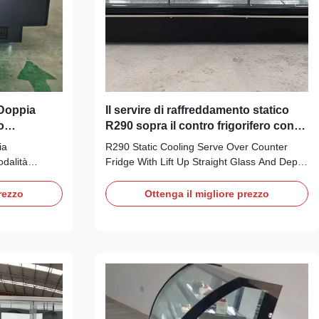
 Doppia
Il servire di raffreddamento statico
o
R290 sopra il contro frigorifero con
e Ecologico
alza il vetro diritto e la profondità
ia
R290 Static Cooling Serve Over Counter
115Cm
dalità
Fridge With Lift Up Straight Glass And Depth
tibili per
115 Cm Static Serve Over Counter Fridge
no. Dispone di
With Lift UpStraight Glass and Depth 115 cm
rezzo
Ottenga il migliore prezzo
sbrinamento
Our PHEA RD series are remote static
 e colori
cooling version, with great visibity, it is a
and-play con
great way to display meat in butcher shops,
EMS.
...