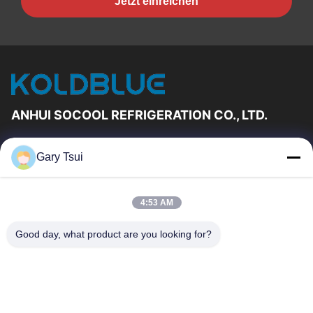
Jetzt einreichen
ANHUI SOCOOL REFRIGERATION CO., LTD.
Schnelle Links
Gary Tsui
Haus
Produkte
Videos
Über Uns
4:53 AM
Fabrik-Ausflug
Qualitätskontrolle
Good day, what product are you looking for?
Treten Sie Mit Uns In
Fordern Sie Ein Zitat
Verbindung
Nachrichten
Treten Sie Mit Uns In Verbindung