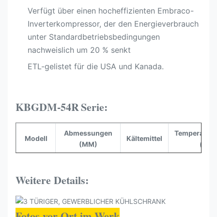
Verfügt über einen hocheffizienten Embraco-
Inverterkompressor, der den Energieverbrauch
unter Standardbetriebsbedingungen
nachweislich um 20 % senkt
ETL-gelistet für die USA und Kanada.​
KBGDM-54R
Serie:
Abmessungen
Temperaturb
Modell
Kältemittel
(MM)
(°C)
KBGDM-
2040*830*2100
R290
-1~+5
81R
Weitere Details:
Fotos vor Ort im Werk