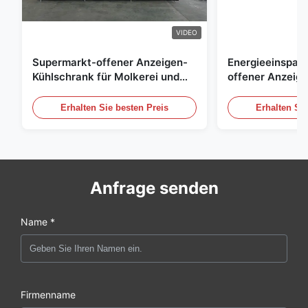
VIDEO
Supermarkt-offener Anzeigen-
Energieeinspar
Kühlschrank für Molkerei und
offener Anzeig
Getränke mit LED-Beleuchtung
Freilicht Einko
Erhalten Sie besten Preis
Erhalten Sie
Anfrage senden
Name *
Firmenname