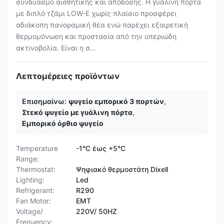
συνδυασμό αισθητικής και απόδοσης. Η γυάλινη πόρτα
με διπλό τζάμι LOW-E χωρίς πλαίσιο προσφέρει
αδιάκοπη πανοραμική θέα ενώ παρέχει εξαιρετική
θερμομόνωση και προστασία από την υπεριώδη
ακτινοβολία. Είναι η σ...
Λεπτομέρειες προϊόντων
Επισημαίνω:
ψυγείο εμπορικό 3 πορτών
,
Στεκό ψυγείο με γυάλινη πόρτα
,
Εμπορικό όρθιο ψυγείο
Temperature
-1°C έως +5°C
Range:
Thermostat:
Ψηφιακό θερμοστάτη Dixell
Lighting:
Led
Refrigerant:
R290
Fan Motor:
ΕΜΤ
Voltage/
220V/ 50HZ
Frequency: