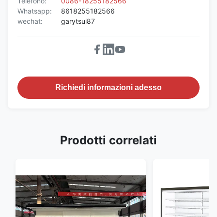
Telefono:
0086-18255182566
Whatsapp:
8618255182566
wechat:
garytsui87
Richiedi informazioni adesso
Prodotti correlati