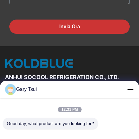
Invia Ora
ANHUI SOCOOL REFRIGERATION CO., LTD.
Gary Tsui
Link Veloci
Casa
Prodotti
12:31 PM
Video
Circa Noi
Giro Della Fabbrica
Controllo Di Qualità
Good day, what product are you looking for?
Contattici
Richieda Una Citazione