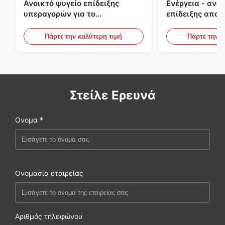
Ανοικτό ψυγείο επίδειξης
Ενέργεια - ανο
υπεραγορών για το
επίδειξης αποτ
γαλακτοκομείο και ποτά με το
υπαίθριες κατ
φωτισμό των οδηγήσεων
περιπτώσεις επ
Πάρτε την καλύτερη τιμή
Πάρτε την κ
Στείλε Ερευνά
Ονομα *
Ονομασία εταιρείας
Αριθμός τηλεφώνου