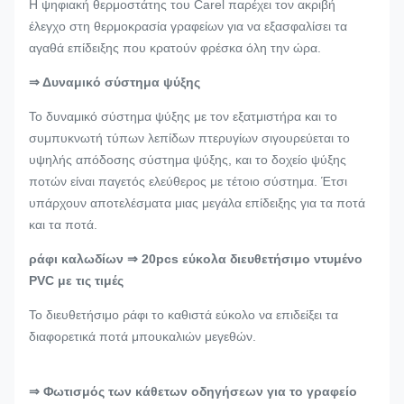
Η ψηφιακή θερμοστάτης του Carel παρέχει τον ακριβή
έλεγχο στη θερμοκρασία γραφείων για να εξασφαλίσει τα
αγαθά επίδειξης που κρατούν φρέσκα όλη την ώρα.
⇒ Δυναμικό σύστημα ψύξης
Το δυναμικό σύστημα ψύξης με τον εξατμιστήρα και το
συμπυκνωτή τύπων λεπίδων πτερυγίων σιγουρεύεται το
υψηλής απόδοσης σύστημα ψύξης, και το δοχείο ψύξης
ποτών είναι παγετός ελεύθερος με τέτοιο σύστημα. Έτσι
υπάρχουν αποτελέσματα μιας μεγάλα επίδειξης για τα ποτά
και τα ποτά.
ράφι καλωδίων ⇒ 20pcs εύκολα διευθετήσιμο ντυμένο
PVC με τις τιμές
Το διευθετήσιμο ράφι το καθιστά εύκολο να επιδείξει τα
διαφορετικά ποτά μπουκαλιών μεγεθών.
⇒ Φωτισμός των κάθετων οδηγήσεων για το γραφείο