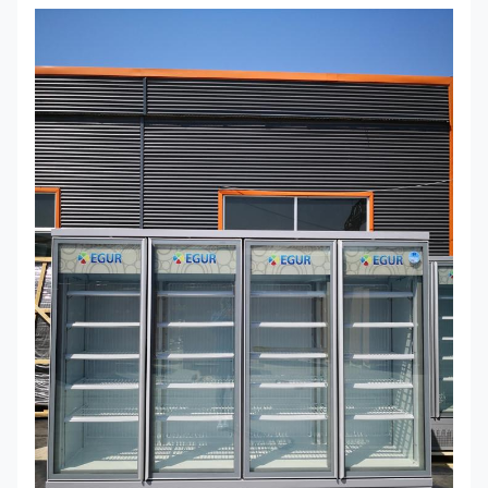
4DR
ΜΕΓΙΣΤΑ
680*730*2000
400
1DF
ΜΕΓΙΣΤΑ
-16 /
1250*730*2000
810
-22
2DF
ΜΕΓΙΣΤΑ
1875*730*2000
1260
3DF