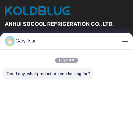
ANHUI SOCOOL REFRIGERATION CO., LTD.
Γρήγορες Συνδέσεις
Gary Tsui
Σπίτι
Προϊόντα
Βίντεο
Περίπου Εμείς
10:27 AM
Γύρος Εργοστασίων
Ποιοτικός Έλεγχος
Good day, what product are you looking for?
Μας Ελάτε Σε Επαφή Με
Ζητήστε Ένα Απόσπασμα
Ειδήσεις
Μας Ελάτε Σε Επαφή Με
86-551-64287663
86-551-64287663
sales@sincool.net