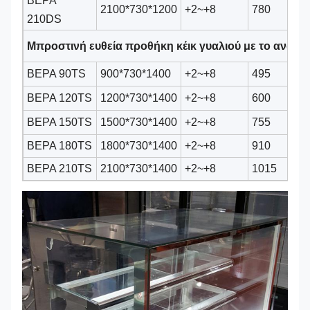
ΒΕΡΑ
2100*730*1200
+2~+8
780
Se
210DS
Μπροστινή ευθεία προθήκη κέικ γυαλιού με το ανώτε
ΒΕΡΑ 90TS
900*730*1400
+2~+8
495
Se
ΒΕΡΑ 120TS
1200*730*1400
+2~+8
600
Se
ΒΕΡΑ 150TS
1500*730*1400
+2~+8
755
Se
ΒΕΡΑ 180TS
1800*730*1400
+2~+8
910
Se
ΒΕΡΑ 210TS
2100*730*1400
+2~+8
1015
Se