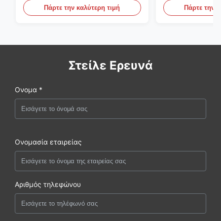
φωτισμό των οδηγήσεων
περιπτώσεις επ
Πάρτε την καλύτερη τιμή
Πάρτε την κ
Στείλε Ερευνά
Ονομα *
Ονομασία εταιρείας
Αριθμός τηλεφώνου