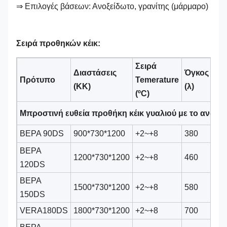
⇒ Επιλογές βάσεων: Ανοξείδωτο, γρανίτης (μάρμαρο)
Σειρά προθηκών κέικ:
Σειρά
Διαστάσεις
Όγκος
Πρότυπο
Temerature
Συ
(ΚΚ)
(λ)
(
ºC)
Μπροστινή ευθεία προθήκη κέικ γυαλιού με το ανώτε
ΒΕΡΑ 90DS
900*730*1200
+2~+8
380
Se
ΒΕΡΑ
1200*730*1200
+2~+8
460
Se
120DS
ΒΕΡΑ
1500*730*1200
+2~+8
580
Se
150DS
VERA180DS
1800*730*1200
+2~+8
700
Se