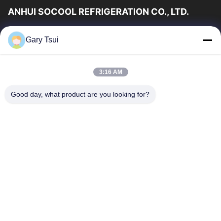
ANHUI SOCOOL REFRIGERATION CO., LTD.
Γρήγορες Συνδέσεις
Gary Tsui
Σπίτι
Προϊόντα
Βίντεο
Περίπου Εμείς
3:16 AM
Γύρος Εργοστασίων
Ποιοτικός Έλεγχος
Good day, what product are you looking for?
Μας Ελάτε Σε Επαφή Με
Ζητήστε Ένα Απόσπασμα
Ειδήσεις
Μας Ελάτε Σε Επαφή Με
86-551-64287663
86-551-64287663
sales@sincool.net