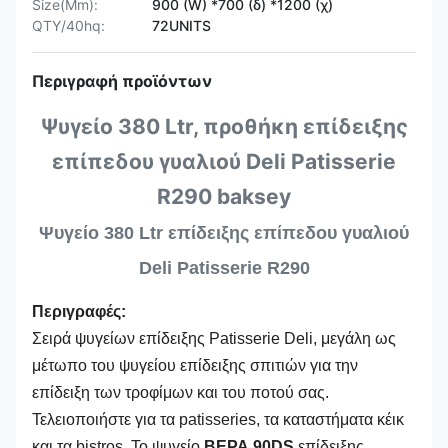
Size(Mm):
900 (W) *700 (δ) *1200 (χ)
QTY/40hq:
72UNITS
Περιγραφή προϊόντων
Ψυγείο 380 Ltr, προθήκη επίδειξης
επίπεδου γυαλιού Deli Patisserie
R290 baksey
Ψυγείο 380 Ltr επίδειξης επίπεδου γυαλιού
Deli Patisserie R290
Περιγραφές:
Σειρά ψυγείων επίδειξης Patisserie Deli, μεγάλη ως
μέτωπο του ψυγείου επίδειξης σπιτιών για την
επίδειξη των τροφίμων και του ποτού σας.
Τελειοποιήστε για τα patisseries, τα καταστήματα κέικ
και τα bistros.
Το ψυγείο
ΒΕΡΑ 90DS
επίδειξης