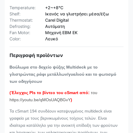
Temperature:
+2~+8℃
Shelf:
Ικανός να γλιστρήσει μέσα/έξω
Thermostat:
Carel Digital
Defrosting:
Αυτόματη
Fan Motor:
Μηχανή EBM ΕΚ
Color:
Λευκό
Περιγραφή προϊόντων
Βούλωμα στο δοχείο ψύξης Multideck με το
γλιστρώντας ράφι μετάλλων/γυαλιού και το φωτισμό
των οδηγήσεων
(Έλεγχος Pls το βίντεο του cSmart από:
του
https://youtu.be/qMOsUAQBGvY
)
Τα cSmart 194 συνδέουν κατεψυγμένος multideck είναι
γραφείο με τους βερνικωμένους τοίχους τελών. Είναι
ιδιαίτερα κατάλληλο για την ανοικτή επίδειξη των φρούτων
και λαχανικών, των γαλακτοκομικών προϊόντων, των