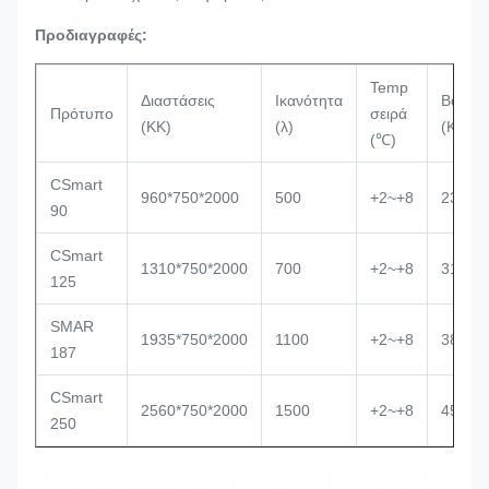
Προδιαγραφές:
Temp
Διαστάσεις
Ικανότητα
Βάρος
Πρότυπο
σειρά
(ΚΚ)
(λ)
(ΚΛ)
(℃)
CSmart
960*750*2000
500
+2~+8
230
90
CSmart
1310*750*2000
700
+2~+8
310
125
SMAR
1935*750*2000
1100
+2~+8
385
187
CSmart
2560*750*2000
1500
+2~+8
450
250