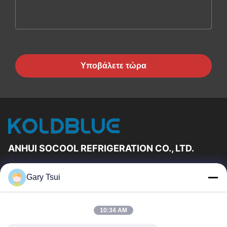
Υποβάλετε τώρα
ANHUI SOCOOL REFRIGERATION CO., LTD.
Γρήγορες Συνδέσεις
Gary Tsui
Σπίτι
Προϊόντα
Βίντεο
Περίπου Εμείς
10:34 AM
Γύρος Εργοστασίων
Ποιοτικός Έλεγχος