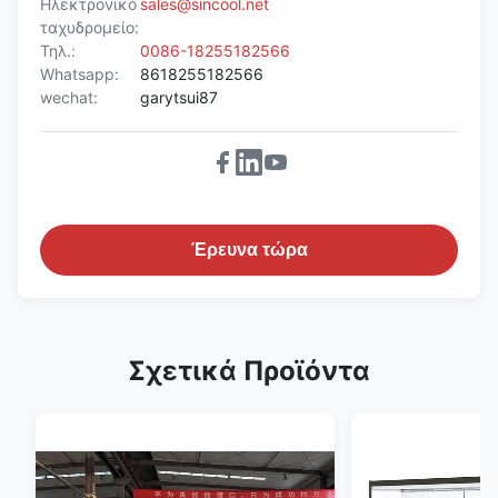
Ηλεκτρονικό
sales@sincool.net
ταχυδρομείο:
Τηλ.:
0086-18255182566
Whatsapp:
8618255182566
wechat:
garytsui87
Έρευνα τώρα
Σχετικά Προϊόντα