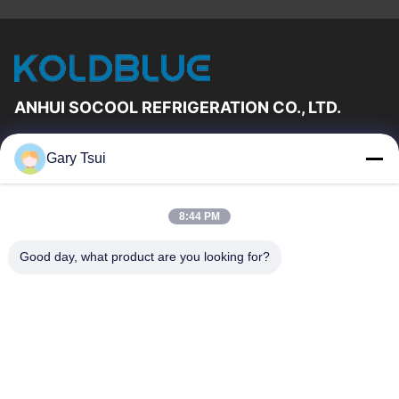
ANHUI SOCOOL REFRIGERATION CO., LTD.
Γρήγορες Συνδέσεις
Gary Tsui
Σπίτι
Προϊόντα
Βίντεο
Περίπου Εμείς
8:44 PM
Γύρος Εργοστασίων
Ποιοτικός Έλεγχος
Good day, what product are you looking for?
Μας Ελάτε Σε Επαφή Με
Ζητήστε Ένα Απόσπασμα
Ειδήσεις
Μας Ελάτε Σε Επαφή Με
86-551-64287663
86-551-64287663