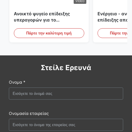
VIDEO
Ανοικτό ψυγείο επίδειξης
Ενέργεια - ανο
υπεραγορών για το
επίδειξης αποτ
γαλακτοκομείο και ποτά με το
υπαίθριες κατ
φωτισμό των οδηγήσεων
περιπτώσεις επ
Πάρτε την καλύτερη τιμή
Πάρτε την κ
Στείλε Ερευνά
Ονομα *
Ονομασία εταιρείας