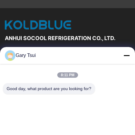
ANHUI SOCOOL REFRIGERATION CO., LTD.
Γρήγορες Συνδέσεις
Gary Tsui
Σπίτι
Προϊόντα
Βίντεο
Περίπου Εμείς
8:11 PM
Γύρος Εργοστασίων
Ποιοτικός Έλεγχος
Good day, what product are you looking for?
Μας Ελάτε Σε Επαφή Με
Ζητήστε Ένα Απόσπασμα
Ειδήσεις
Μας Ελάτε Σε Επαφή Με
86-551-64287663
86-551-64287663