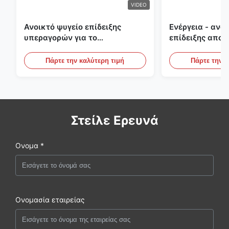
VIDEO
Ανοικτό ψυγείο επίδειξης
Ενέργεια - ανο
υπεραγορών για το
επίδειξης αποτ
γαλακτοκομείο και ποτά με το
υπαίθριες κατ
φωτισμό των οδηγήσεων
περιπτώσεις επ
Πάρτε την καλύτερη τιμή
Πάρτε την κ
Στείλε Ερευνά
Ονομα *
Ονομασία εταιρείας