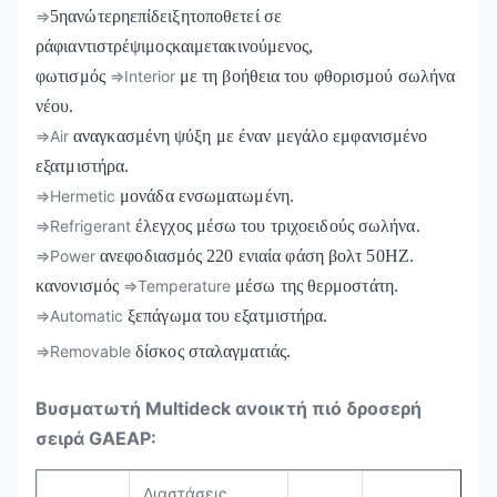
⇒
5ηανώτερηεπίδειξητοποθετεί σε
ράφιαντιστρέψιμοςκαιμετακινούμενος,
φωτισμός
⇒Interior
με τη βοήθεια του φθορισμού σωλήνα
νέου.
⇒Air
αναγκασμένη ψύξη με έναν μεγάλο εμφανισμένο
εξατμιστήρα.
⇒Hermetic
μονάδα ενσωματωμένη.
⇒Refrigerant
έλεγχος μέσω του τριχοειδούς σωλήνα.
⇒Power
ανεφοδιασμός 220 ενιαία φάση βολτ 50HZ.
κανονισμός
⇒Temperature
μέσω της θερμοστάτη.
⇒Automatic
ξεπάγωμα του εξατμιστήρα.
⇒Removable
δίσκος σταλαγματιάς.
Βυσματωτή Multideck ανοικτή πιό δροσερή
σειρά GAEAP:
Διαστάσεις