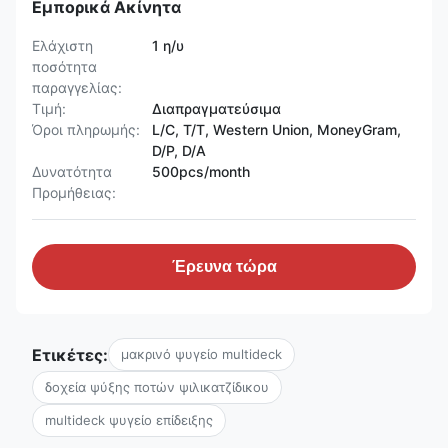
Εμπορικά Ακίνητα
Ελάχιστη
1 η/υ
ποσότητα
παραγγελίας:
Τιμή:
Διαπραγματεύσιμα
Όροι πληρωμής:
L/C, T/T, Western Union, MoneyGram,
D/P, D/A
Δυνατότητα
500pcs/month
Προμήθειας:
Έρευνα τώρα
Ετικέτες:
μακρινό ψυγείο multideck
δοχεία ψύξης ποτών ψιλικατζίδικου
multideck ψυγείο επίδειξης