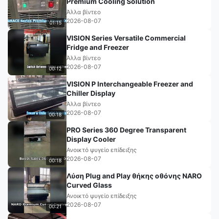
Premium Cooling Solution
Άλλα βίντεο
2026-08-07
01:15
VISION Series Versatile Commercial
Fridge and Freezer
Άλλα βίντεο
2026-08-07
00:12
VISION P Interchangeable Freezer and
Chiller Display
Άλλα βίντεο
2026-08-07
00:18
PRO Series 360 Degree Transparent
Display Cooler
Ανοικτό ψυγείο επίδειξης
2026-08-07
00:18
Λύση Plug and Play θήκης οθόνης NARO
Curved Glass
Ανοικτό ψυγείο επίδειξης
2026-08-07
00:21