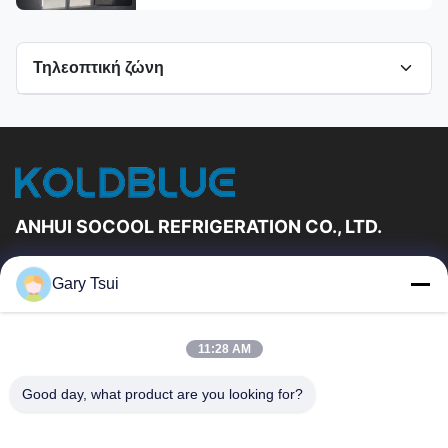
Τηλεοπτική ζώνη
Όλα τα βίντεο
Ανοικτό ψυγείο επίδειξης
Άλλα βίντεο
ANHUI SOCOOL REFRIGERATION CO., LTD.
Γρήγορες Συνδέσεις
Gary Tsui
Σπίτι
Προϊόντα
Βίντεο
Περίπου Εμείς
11:28 AM
Γύρος Εργοστασίων
Ποιοτικός Έλεγχος
Good day, what product are you looking for?
Μας Ελάτε Σε Επαφή Με
Ζητήστε Ένα Απόσπασμα
Ειδήσεις