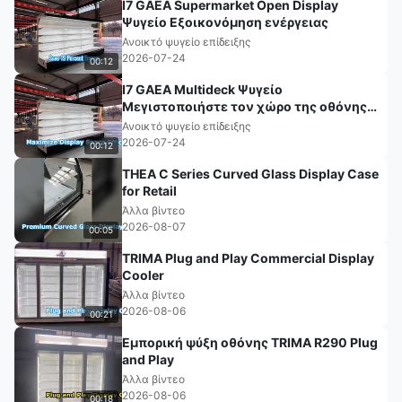
I7 GAEA Supermarket Open Display
Ψυγείο Εξοικονόμηση ενέργειας
Ανοικτό ψυγείο επίδειξης
2026-07-24
00:12
I7 GAEA Multideck Ψυγείο
Μεγιστοποιήστε τον χώρο της οθόνης
σας
Ανοικτό ψυγείο επίδειξης
2026-07-24
00:12
THEA C Series Curved Glass Display Case
for Retail
Άλλα βίντεο
2026-08-07
00:05
TRIMA Plug and Play Commercial Display
Cooler
Άλλα βίντεο
2026-08-06
00:21
Εμπορική ψύξη οθόνης TRIMA R290 Plug
and Play
Άλλα βίντεο
2026-08-06
00:18