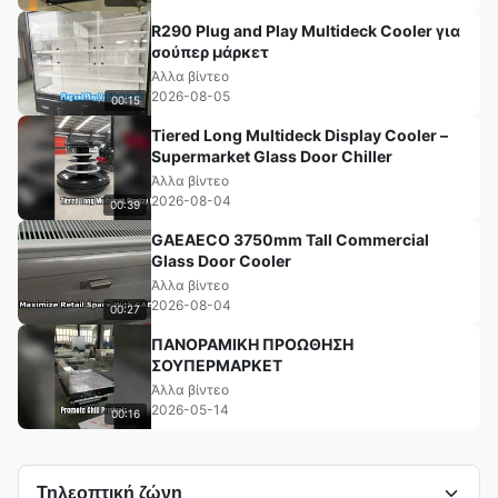
R290 Plug and Play Multideck Cooler για
σούπερ μάρκετ
Άλλα βίντεο
2026-08-05
00:15
Tiered Long Multideck Display Cooler –
Supermarket Glass Door Chiller
Άλλα βίντεο
2026-08-04
00:39
GAEAECO 3750mm Tall Commercial
Glass Door Cooler
Άλλα βίντεο
2026-08-04
00:27
ΠΑΝΟΡΑΜΙΚΗ ΠΡΟΩΘΗΣΗ
ΣΟΥΠΕΡΜΑΡΚΕΤ
Άλλα βίντεο
2026-05-14
00:16
Τηλεοπτική ζώνη