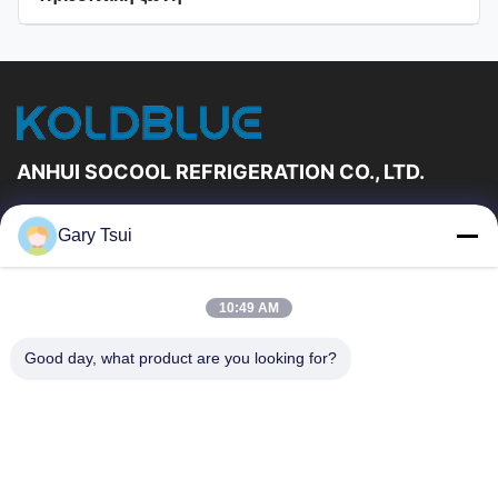
Όλα τα βίντεο
Ανοικτό ψυγείο επίδειξης
Άλλα βίντεο
ANHUI SOCOOL REFRIGERATION CO., LTD.
Γρήγορες Συνδέσεις
Gary Tsui
Σπίτι
Προϊόντα
Βίντεο
Περίπου Εμείς
10:49 AM
Γύρος Εργοστασίων
Ποιοτικός Έλεγχος
Good day, what product are you looking for?
Μας Ελάτε Σε Επαφή Με
Ζητήστε Ένα Απόσπασμα
Ειδήσεις
Μας Ελάτε Σε Επαφή Με
86-551-64287663