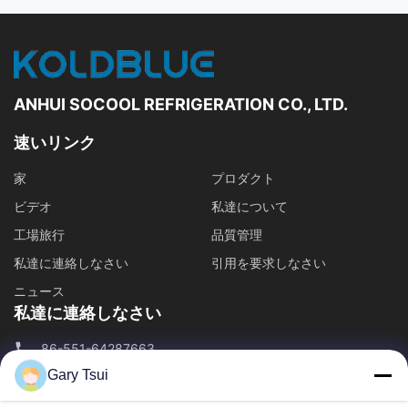
すべてのビデオ
開いた表示冷却装置
他のビデオ
ANHUI SOCOOL REFRIGERATION CO., LTD.
速いリンク
家
プロダクト
ビデオ
私達について
工場旅行
品質管理
私達に連絡しなさい
引用を要求しなさい
ニュース
私達に連絡しなさい
86-551-64287663
Gary Tsui
86-551-64287663
sales@sincool.net