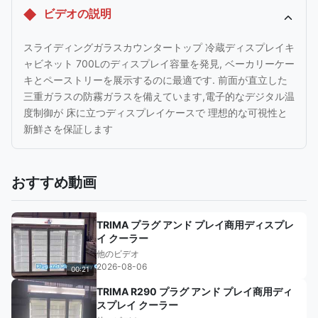
ビデオの説明
スライディングガラスカウンタートップ 冷蔵ディスプレイキ
ャビネット 700Lのディスプレイ容量を発見, ベーカリーケー
キとペーストリーを展示するのに最適です. 前面が直立した
三重ガラスの防霧ガラスを備えています,電子的なデジタル温
度制御が 床に立つディスプレイケースで 理想的な可視性と
新鮮さを保証します
おすすめ動画
TRIMA プラグ アンド プレイ商用ディスプレ
イ クーラー
他のビデオ
2026-08-06
00:21
TRIMA R290 プラグ アンド プレイ商用ディ
スプレイ クーラー