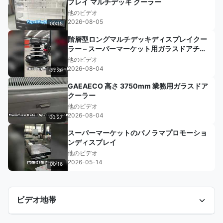
プレイ マルチデッキ クーラー
他のビデオ
2026-08-05
00:15
階層型ロングマルチデッキディスプレイクー
ラー – スーパーマーケット用ガラスドアチラ
ー
他のビデオ
2026-08-04
00:39
GAEAECO 高さ 3750mm 業務用ガラスドア
クーラー
他のビデオ
2026-08-04
00:27
スーパーマーケットのパノラマプロモーショ
ンディスプレイ
他のビデオ
2026-05-14
00:16
ビデオ地帯