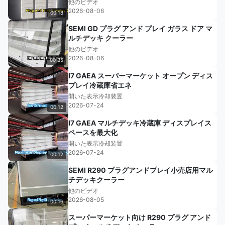
他のビデオ
2026-08-06
00:18
SEMI GD プラグ アンド プレイ ガラス ドア マ
ルチデッキ クーラー
他のビデオ
2026-08-06
00:35
I7 GAEA スーパーマーケット オープン ディス
プレイ冷蔵庫省エネ
開いた表示冷却装置
2026-07-24
00:12
I7 GAEA マルチデッキ冷蔵庫 ディスプレイス
ペースを最大化
開いた表示冷却装置
2026-07-24
00:12
SEMI R290 プラグアンドプレイ小売店用マル
チデッキクーラー
他のビデオ
2026-08-05
00:16
スーパーマーケット向け R290 プラグ アンド