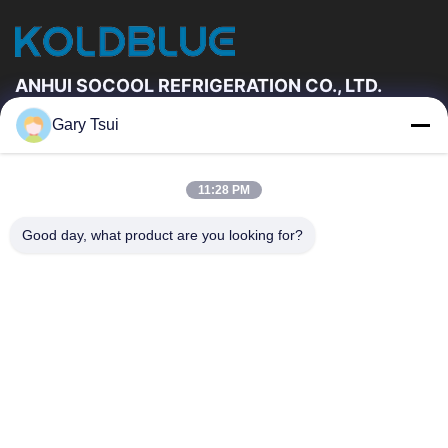
Mở tủ lạnh trưng bày
Video khác
ANHUI SOCOOL REFRIGERATION CO., LTD.
Gary Tsui
Đường Dẫn Nhanh
Trang Chủ
Các Sản Phẩm
11:28 PM
Video
Về Chúng Tôi
Tham Quan Nhà Máy
Kiểm Soát Chất Lượng
Good day, what product are you looking for?
Liên Hệ Chúng Tôi
Yêu Cầu Báo Giá
Tin Tức
Liên Hệ Chúng Tôi
86-551-64287663
86-551-64287663
sales@sincool.net