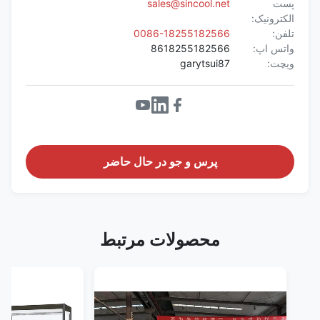
پست
sales@sincool.net
الکترونیک:
تلفن:
0086-18255182566
واتس اپ:
8618255182566
ویچت:
garytsui87
پرس و جو در حال حاضر
محصولات مرتبط