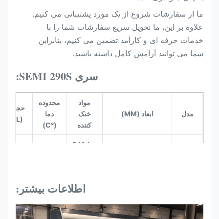
ما از سفارشات شروع از یک مورد پشتیبانی می کنیم.
علاوه بر این، ما تحویل سریع سفارشات شما را با
خدمات حرفه ای و کارآمد تضمین می کنیم، بنابراین
شما می توانید آرامش کامل داشته باشید.
سری SEMI 290S:
مواد
محدوده
حجم
مدل
ابعاد (MM)
خنک
دما
(L)
کننده
(°C)
R404a،
SEMI
1230
0~+6
R448a،
2900*750*1500
290S
R449a
اطلاعات بیشتر:
R404a،
SEMI
1305
0~+6
R448a،
2900*850*1500
290M
R449a