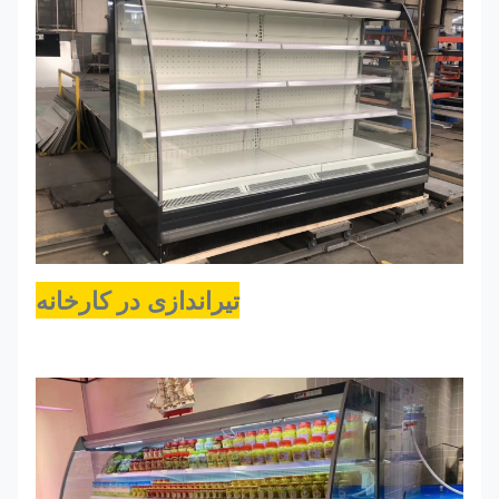
R404a،
SEMI
1680
0~+6
R448a،
2900*1000*1500
290X
R449a
تیراندازی در کارخانه